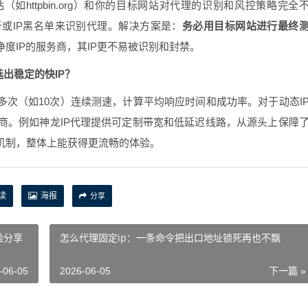
httpbin.org）和你的目标网站对代理的识别和风控策略完全
或IP黑名单来识别代理。解决方案是：
务必用目标网站进行最终
度IP的服务商，其IP更不易被识别和封禁。
出稳定的快IP？
多次（如10次）连续测速，计算平均响应时间和成功率。对于动态I
商。例如神龙IP代理提供可定制带宽和低延迟线路，从源头上保障
机制，整体上能获得更流畅的体验。
读
海报
分享
验分享
怎么代理固定ip：一条命令把出口地址锁死再也不飘
-06-05
2026-06-05
下一篇 »