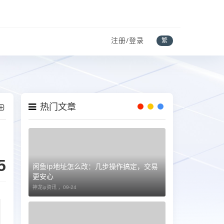
注册/登录
繁
热门文章
5
闲鱼ip地址怎么改：几步操作搞定，交易
更安心
神龙ip资讯 ，
09-24