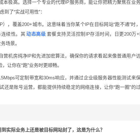
成本极高。选择一个专业的代理IP服务商，能让你把精力聚焦在业
虑到了“实战可用性”：
IP），覆盖200+城市。这意味着当你某个IP在目标网站“跑不通”时
动态高级
务连续性。其
套餐支持灵活控制IP存活时间，日更200万+
业务场景。
自营机房纯净IP和先进加密算法，确保你的请求看起来像普通用户
险，让你在“跑”业务时更顺畅。
15Mbps可定制带宽和30ms响应，并通过企业级服务器性能测试来
试还是账号运营，都能提供持续稳定的网络连接，让你“跑一圈”的
但用到实际业务上还是被目标网站封了，这是为什么？