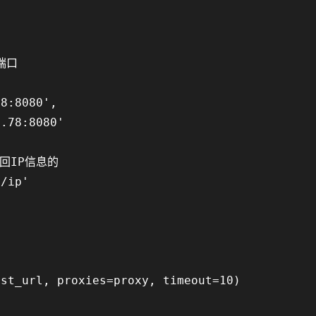
口

8:8080',

.78:8080'

IP信息的

/ip'

st_url, proxies=proxy, timeout=10)
