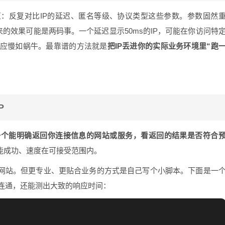
区：反复对比IP的延迟、匿名等级、协议类型这些参数。参数固然
来的效果可能是两码事。一个延迟显示50ms的IP，可能在你访问特
应慢如蜗牛。最靠谱的方法就是
把IP丢进你的实际业务环境里“跑
P
一个能明确返回你连接信息的网站或服务，看返回的结果是否符合
问能成功、速度在可接受范围内。
询网站。但更专业、更贴合业务的方式是自己写个小脚本。下面是一
否连通，还能测出大致的响应时间：