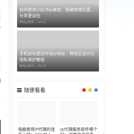
如何更改小红书ip属地：隐藏地理位置，
重
分享更自在
定
神龙ip资讯 ，
09-24
一
手机如何更改外地ip地址：跨地区访问与
隐私保护教程
神龙ip资讯 ，
06-16
预
随便看看
个
电脑使用IP代理的连
ip代理服务软件哪个