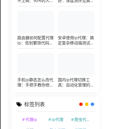
不上网：90%的人踩
好：深度测评见真
过这个坑，一招修复
章，帮你把钱花在刀
刃上的硬核避坑指南
路由器如何配置代理
安卓使用ip代理：搞
ip：告别繁琐代码，
定复杂移动端测试环
详解底层配置逻辑
境的超详细配置手册
手机ip静态怎么改代
国内ip代理切换工
理：手把手教你修改
具：自动化管理的效
手机代理设置
率利器，让你彻底告
别繁琐的手动配置烦
恼
标签列表
代理ip
ip代理
爬虫代理ip