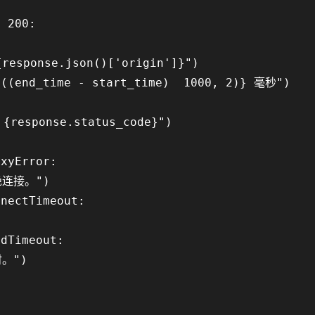
 200:

sponse.json()['origin']}")

(end_time - start_time)  1000, 2)} 毫秒")

esponse.status_code}")

xyError:

连接。")

nectTimeout:

dTimeout:

。")
