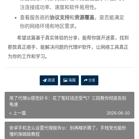
注连接成功率、速度和软件易用性。
查看服务商的
协议支持
和
资源覆盖
，是否能满足
你的网络环境和地区需求。
希望这篇基于真实体验的分享，能帮你拨开迷雾，找到
那款真正顺手、能解决问题的代理IP软件，让网络工具真正
为你的工作和学习。
阅读
海报
分享
用了代理ip感觉好卡：花了冤枉钱还受气？三招教你彻底告别
龟速
« 上一篇
2026-06-10
安卓手机怎么设置代理服务ip：别再瞎折腾了，手残党也能秒
懂的保姆级教程