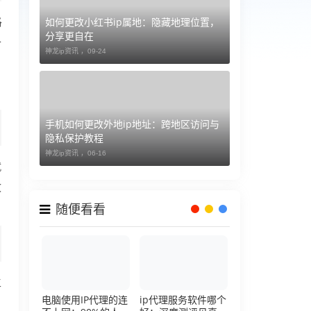
如何更改小红书ip属地：隐藏地理位置，
路
分享更自在
价
神龙ip资讯 ，
09-24
手机如何更改外地ip地址：跨地区访问与
隐私保护教程
神龙ip资讯 ，
06-16
就
致
随便看看
主
电脑使用IP代理的连
ip代理服务软件哪个