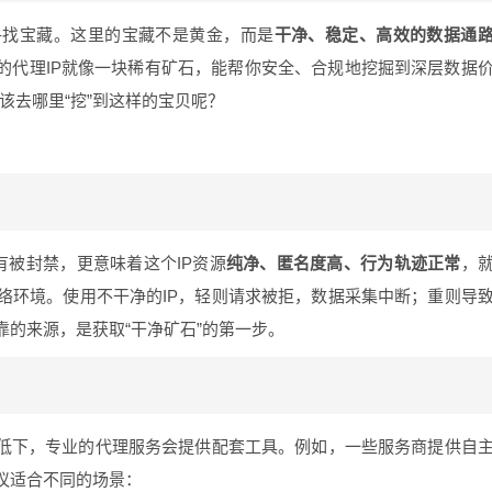
寻找宝藏。这里的宝藏不是黄金，而是
干净、稳定、高效的数据通
的代理IP就像一块稀有矿石，能帮你安全、合规地挖掘到深层数据
们该去哪里“挖”到这样的宝贝呢？
有被封禁，更意味着这个IP资源
纯净、匿名度高、行为轨迹正常
，
络环境。使用不干净的IP，轻则请求被拒，数据采集中断；重则导
的来源，是获取“干净矿石”的第一步。
率低下，专业的代理服务会提供配套工具。例如，一些服务商提供自
议适合不同的场景：