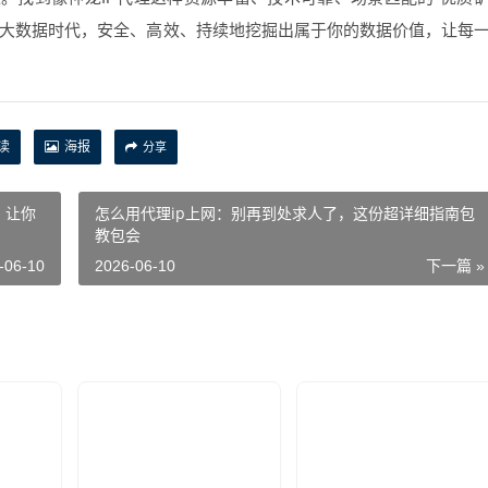
个大数据时代，安全、高效、持续地挖掘出属于你的数据价值，让每
读
海报
分享
，让你
怎么用代理ip上网：别再到处求人了，这份超详细指南包
教包会
-06-10
2026-06-10
下一篇 »