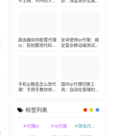
不上网：90%的人踩
好：深度测评见真
过这个坑，一招修复
章，帮你把钱花在刀
刃上的硬核避坑指南
路由器如何配置代理
安卓使用ip代理：搞
ip：告别繁琐代码，
定复杂移动端测试环
详解底层配置逻辑
境的超详细配置手册
手机ip静态怎么改代
国内ip代理切换工
理：手把手教你修改
具：自动化管理的效
手机代理设置
率利器，让你彻底告
别繁琐的手动配置烦
恼
标签列表
代理ip
ip代理
爬虫代理ip
I