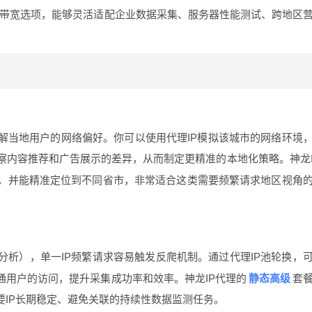
化带宽选项，能够灵活适配企业数据采集、服务器性能测试、跨地区
解当地用户的网络偏好。你可以使用代理IP模拟该城市的网络环境
察内容推荐和广告展示的差异，从而制定更精准的本地化策略。神龙
间，并能精准定位到不同省市，非常适合这类需要频繁请求地区视角
析），单一IP频繁请求容易触发反爬机制。通过代理IP池轮换，
静态高级
通用户的访问，提升采集成功率和效率。神龙IP代理的
套
要IP长期稳定、避免关联的持续性数据监测任务。