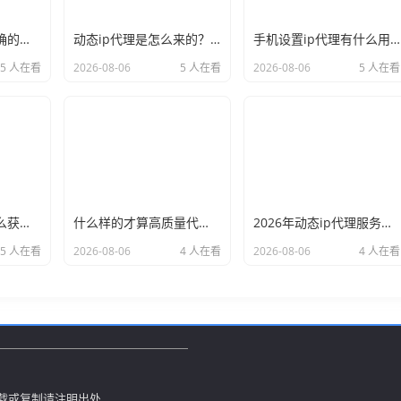
新手必看：如何正确的选择代理ip软件，别再交智商税了
动态ip代理是怎么来的？背后的原理比你想象的精彩
手机设置ip代理有什么用？不只是改定位那么简单
5 人在看
2026-08-06
5 人在看
2026-08-06
5 人在看
小白也能看懂：怎么获取代理ip和端口号，一步步教会你
什么样的才算高质量代理ip？资深玩家总结了三个硬指标
2026年动态ip代理服务商有哪些？这份清单建议收藏
5 人在看
2026-08-06
4 人在看
2026-08-06
4 人在看
议，转载或复制请注明出处