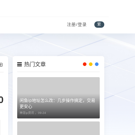
注册/登录
繁
热门文章
0
闲鱼ip地址怎么改：几步操作搞定，交易
更安心
神龙ip资讯 ，
09-24