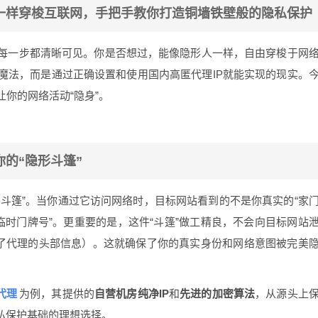
人一样穿梭互联网，手把手教你打造铜墙铁壁般的隐私保护
每一步都清晰可见。你是否想过，能像隐形人一样，自由穿梭于网
魔法，而是通过正确设置和使用国内高匿代理IP就能实现的现实。
你的网络活动“隐身”。
你的“隐形斗篷”
形斗篷”。当你通过它访问网络时，目标网站看到的不是你真实的“家
“临时门牌号”。更重要的是，这件“斗篷”做工精良，不会向目标网站
用了代理的头部信息）。这就确保了你的真实身份和网络意图被完美
代理
为例，其提供的
自营机房纯净IP
和
先进的加密算法
，从源头上
私保护基础的理想选择。