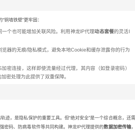
“铜墙铁壁”更牢固：
同一个也可能增加关联风险。利用神龙IP代理
动态套餐
的灵活I
览器的无痕/隐私模式，避免本地Cookie和缓存泄露你的行为
PS加密连接，这样即使流量经过代理，其内容（如登录密码）
的加密处理为此提供了双重保障。
网络轨迹，是隐私保护的重要工具。但“绝对安全”是一个综合概念，还
、强密码、防病毒软件等共同构建。神龙IP代理提供的
数据加密传输