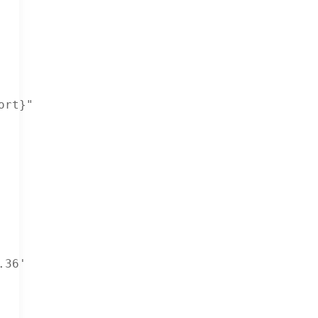
rt}"

36'
