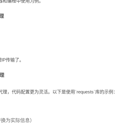
器和编程中使用为例。
理
理IP传输了。
理
，代码配置更为灵活。以下是使用`requests`库的示例：
换为实际信息）
