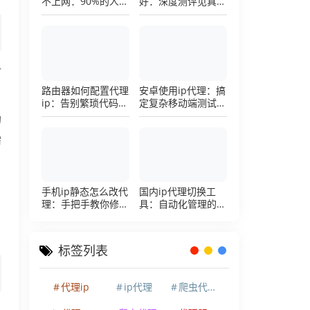
不上网：90%的人踩
好：深度测评见真
过这个坑，一招修复
章，帮你把钱花在刀
刃上的硬核避坑指南
对
路由器如何配置代理
安卓使用ip代理：搞
ip：告别繁琐代码，
定复杂移动端测试环
详解底层配置逻辑
境的超详细配置手册
的
需
手机ip静态怎么改代
国内ip代理切换工
理：手把手教你修改
具：自动化管理的效
手机代理设置
率利器，让你彻底告
别繁琐的手动配置烦
恼
标签列表
代理ip
ip代理
爬虫代理ip