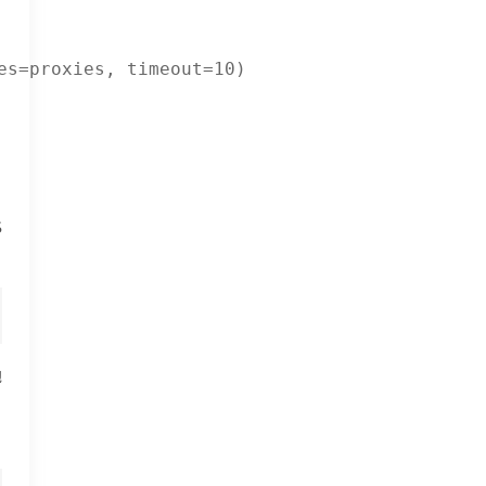
s=proxies, timeout=10)

S
地
、