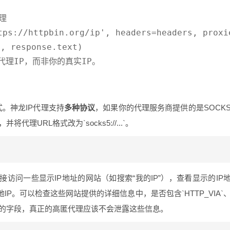
理

tps://httpbin.org/ip', headers=headers, proxie
response.text)

代理IP，而非你的真实IP。

式。神龙IP代理支持
多种协议
，如果你的代理服务商提供的是SOCK
并将代理URL格式改为`socks5://...`。
访问一些显示IP地址的网站（如搜索“我的IP”），查看显示的IP
P。可以检查这些网站提供的详细信息中，是否包含`HTTP_VIA`
代理存在的字段，真正的高匿代理应该不会泄露这些信息。