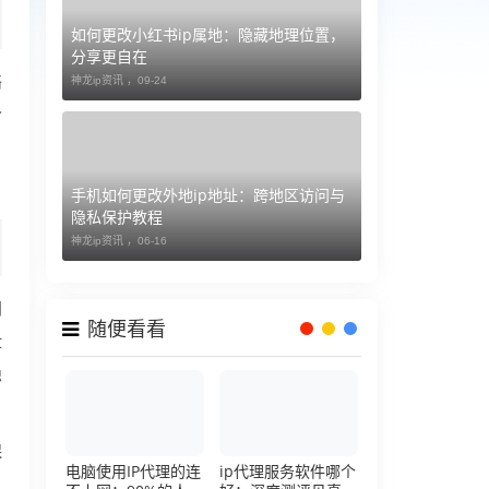
如何更改小红书ip属地：隐藏地理位置，
分享更自在
络
神龙ip资讯 ，
09-24
今
手机如何更改外地ip地址：跨地区访问与
隐私保护教程
神龙ip资讯 ，
06-16
门
随便看看
泄
隐
保
电脑使用IP代理的连
ip代理服务软件哪个