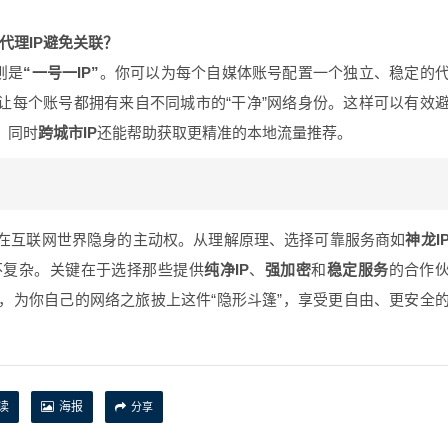
代理IP避免关联？
则是
“一号一IP”
。你可以为每个自媒体账号配置一个独立、稳定的
让每个账号都拥有来自不同城市的“干净”网络身份。这样可以有效
，同时
跨城市IP
还能帮助获取更精准的本地流量推荐。
了在互联网世界隐身的主动权。从理解原理、选择可靠服务商如
神龙I
不复杂。关键在于选择那些提供
纯净IP
、
强加密
和
稳定服务
的合作
，为你自己的网络之旅披上这件“隐形斗篷”，享受更自由、更安全
读
海报
分享