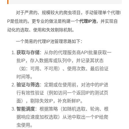
对于严肃的、规模较大的爬虫项目，手动管理单个代理I
P是低效的。更专业的做法是构建一个
代理IP池
，并实现自
动化的选取、使用和失效剔除机制。
一个简易的代理IP池管理思路如下：
获取与存储
：从你的代理服务商API批量获取一
批IP，存入数据库或队列中，并记录其状态
（如：可用、不可用）、使用次数、最后验证
时间等。
验证与筛选
：定期或在使用前，对池中的IP进
行有效性验证（例如访问一个返回IP的测试页
面），剔除失效IP，补充新鲜IP。
智能调度
：根据策略（如随机选取、轮询、根
据响应速度加权选取）从池中取出一个IP给爬
虫使用。