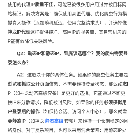
使用的代理IP
质量不佳
，可能已被很多用户用过并被目标网
站标记。解决方案是：确保使用高匿代理、优化爬虫行为模
拟真人操作（添加随机延迟、使用完整请求头），并选择像
神龙IP代理
这样提供纯净、高匿IP的服务商，其自营机房的I
P能有效降低关联风险。
Q2：动态IP和静态IP，到底该选哪个？我的爬虫需要登
录怎么办？
A2：
这取决于你的具体任务。如果你的爬虫任务主要是
浏览和抓取公开页面信息
，不需要维持登录状态，那么
动态I
P
（如神龙动态高级套餐）是更好的选择，它能通过不断更
换IP来分散请求，降低被封风险。如果你的任务
必须模拟用
户登录后的操作
（如保持会话、访问个人中心），那么就需
静态高级
要
静态IP
（如神龙
套餐）来维持一个长期稳定的网
络身份。对于复杂项目，也可以采用混合策略：用静态IP处