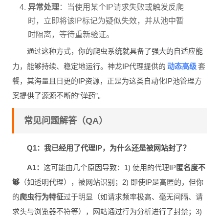
异常处理
：当使用某个IP请求失败或触发反爬
时，立即将该IP标记为疑似失效，并从池中暂
时隔离，等待重新验证。
通过这种方式，你的爬虫系统就具备了强大的自适应能
动态高级
力，能够持续、稳定地运行。神龙IP代理提供的
套
餐，其海量且日更的IP资源，正是为这类自动化IP池管理方
案提供了源源不断的“弹药”。
常见问题解答（QA）
Q1：我已经用了代理IP，为什么还是被网站封了？
A1：
这可能由几个原因导致：1) 使用的代理IP
匿名度不
够
（如透明代理），被网站识别；2) 即使IP是高匿的，但你
的
爬虫行为特征
过于明显（如请求频率极高、毫无间隔、请
求头与浏览器不符等），网站通过行为分析进行了封禁；3)