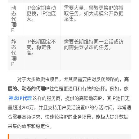
动
IP会定期自动
需要大量、频繁更换IP的抓
态
更换，IP池庞
取任务，如大规模公开数据
代
大。
采集。
理I
P
静
IP长期固定不
需要长期维持同一会话或访
态
变，稳定性
问需要登录态的任务。
代
高。
理I
P
对于大多数爬虫项目，尤其是需要应对反爬策略的，
高
匿的、动态的代理IP
往往是更通用和有效的选择。例如，像
神龙IP代理
这样的服务商，提供的高匿动态IP，其IP池日更
量超过200万，并且支持用户灵活设置IP的存活时间，非常适
合需要高频请求、快速轮换IP的业务场景，能极大提升数据
采集的效率和稳定性。