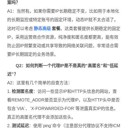
案吗？
A1：当然有。如果你需要IP长期稳定不变，比如用于本地化
的长期监控或特定账号的固定环境，动态IP就不太合适了。
静态高级
这时可以考虑
套餐
。这类套餐提供长期稳定的固定
IP，采用运营商合作资源，纯净度和匿名度都更高，能有效
防止因IP频繁变动或共享导致的网络关联问题，非常适合需
要IP长期固定的业务场景。
Q2：如何判断一个代理IP是不是真的“高匿名”和“低延
迟”？
A2：这里有几个简单的自查方法：
1.
检测匿名度
：访问一些显示IP和HTTP头信息的网站，查
看REMOTE_ADDR是否显示为代理IP，以及HTTP头中是否
包含`VIA`、`X-FORWARDED-FOR`等泄露真实IP的信息。
真正的高匿名代理不会添加这些头。
2.
测试延迟
：使用`ping`命令（注意部分代理协议不支持ICM