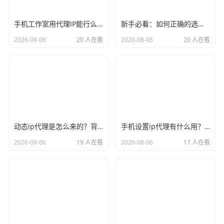
手机工作室用代理IP能行么？过来人的经验告诉你答案
新手必看：如何正确的选择代理ip软件，别再交智商税了
2026-08-06
20 人在看
2026-08-06
20 人在看
动态ip代理是怎么来的？背后的原理比你想象的精彩
手机设置ip代理有什么用？不只是改定位那么简单
2026-08-06
19 人在看
2026-08-06
17 人在看