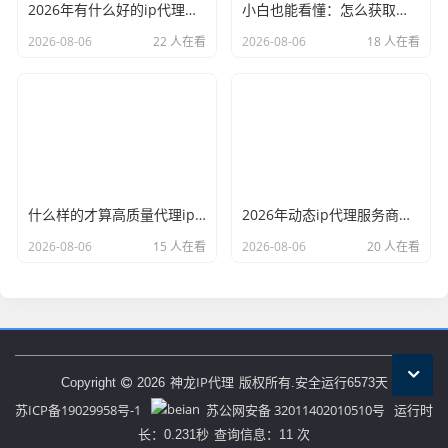
2026年有什么好的ip代理软件？亲测后我只推荐这几个
小白也能看懂：怎么获取代理ip和端口号，一步步教会你
2026-08-06
22 人在看
2026-08-06
18 人在看
什么样的才算高质量代理ip？资深玩家总结了三个硬指标
2026年动态ip代理服务商有哪些？这份清单建议收藏
2026-08-06
15 人在看
2026-08-06
20 人在看
神龙IP代理
Copyright
2026
版权所有.安全运行
6573
天
苏ICP备19029958号-1
苏公网安备 32011402010510号
运行时
长：0.231秒
查询信息：11 次