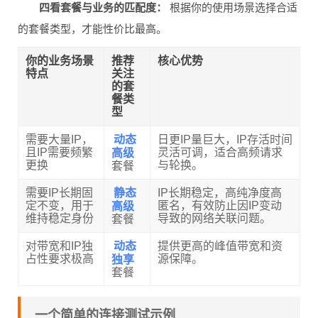
四看套餐与业务的匹配度：
根据你的使用场景选择合适
的套餐类型，才能性价比最高。
你的业务场景
推荐
核心优势
特点
关注
的套
餐类
型
动态
需要大量IP，
日更IP量巨大，IP存活时间
高级
且IP需要频繁
灵活可调，适合高频请求
更换
与轮换。
套餐
静态
需要IP长期固
IP长期稳定，高纯净度高
高级
定不变，用于
匿名，有效防止因IP变动
维持稳定身份
导致的网络关联问题。
套餐
动态
对带宽和IP独
提供更高的峰值带宽和资
独享
占性要求极高
源保障。
套餐
一个简单的连接测试示例