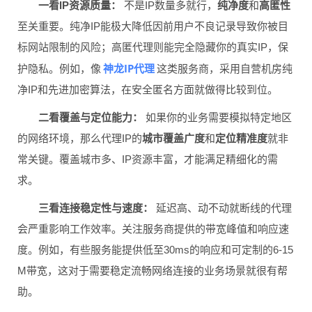
一看IP资源质量：
不是IP数量多就行，
纯净度
和
高匿性
至关重要。纯净IP能极大降低因前用户不良记录导致你被目
标网站限制的风险；高匿代理则能完全隐藏你的真实IP，保
神龙IP代理
护隐私。例如，像
这类服务商，采用自营机房纯
净IP和先进加密算法，在安全匿名方面就做得比较到位。
二看覆盖与定位能力：
如果你的业务需要模拟特定地区
的网络环境，那么代理IP的
城市覆盖广度
和
定位精准度
就非
常关键。覆盖城市多、IP资源丰富，才能满足精细化的需
求。
三看连接稳定性与速度：
延迟高、动不动就断线的代理
会严重影响工作效率。关注服务商提供的带宽峰值和响应速
度。例如，有些服务能提供低至30ms的响应和可定制的6-15
M带宽，这对于需要稳定流畅网络连接的业务场景就很有帮
助。