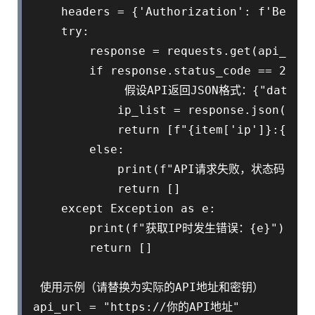
    headers = {'Authorization': f'Bearer
    try:

        response = requests.get(api_url,
        if response.status_code == 200:

             假设API返回JSON格式：{"data": [{
            ip_list = response.json().ge
            return [f"{item['ip']}:{item
        else:

            print(f"API请求失败，状态码：{resp
            return []

    except Exception as e:

        print(f"获取IP时发生错误：{e}")

        return []

 使用示例（请替换为实际的API地址和密钥）

api_url = "https://你的API地址"
