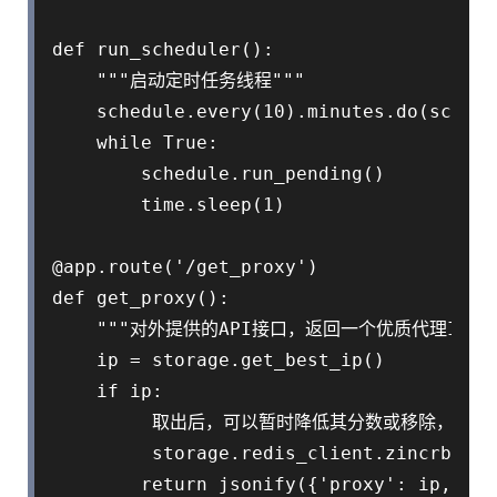
def run_scheduler():

    """启动定时任务线程"""

    schedule.every(10).minutes.do(sche
    while True:

        schedule.run_pending()

        time.sleep(1)

@app.route('/get_proxy')

def get_proxy():

    """对外提供的API接口，返回一个优质代理IP"""
    ip = storage.get_best_ip()

    if ip:

         取出后，可以暂时降低其分数或移除，实现
         storage.redis_client.zincrby('
        return jsonify({'proxy': ip, 'st