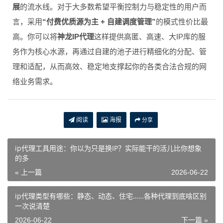
展
的流水线。对于大多数希望平衡控制力与稳定性的用户而
言，采用
“付费优质源为主 + 自建调度管理”
的模式性价比最
高。你可以将
神龙IP代理
这样提供高匿、高速、大IP库的服
务作为核心水源，再通过自建的池子进行精细化的分配、管
理和适配，从而高效、稳定地支撑起你的各类合法合规的网
络业务需求。
阅读
海报
分享
ip代理工具用途：你以为只是换IP？实际能干的活儿比你想象
的多
« 上一篇
2026-06-22
ip代理类型有哪些：静态、动态、住宅……各种代理到底啥区别
一次说清楚
2026-06-22
下一篇 »