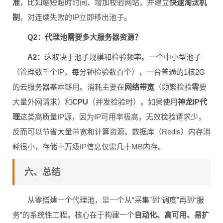
准
，比如缩短超时时间、增加校验网站，并建立
快速淘汰机
制
，对连续失败的IP立即移出池子。
Q2：代理池需要多大服务器资源？
A2：
这取决于池子规模和检验频率。一个中小型池子
（管理数千个IP，每分钟检验数百个），一台普通的1核2G
的云服务器基本够用。消耗主要在
网络带宽
（频繁检验需要
大量外网请求）和
CPU
（并发检验时）。如果使用
神龙IP代
理
这类高质量IP源，因为IP可用率极高，无效检验请求少，
反而可以节省大量带宽和计算资源。数据库（Redis）内存消
耗很小，存储十万级IP信息仅需几十MB内存。
六、总结
从零搭建一个代理池，是一个从“采集”到“调度”再到“服
务”的系统性工程。核心在于构建一个
自动化、高可用、易扩