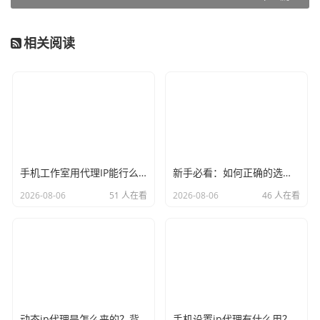
相关阅读
手机工作室用代理IP能行么？过来人的经验告诉你答案
新手必看：如何正确的选择代理ip软件，别再交智商税了
2026-08-06
51 人在看
2026-08-06
46 人在看
动态ip代理是怎么来的？背后的原理比你想象的精彩
手机设置ip代理有什么用？不只是改定位那么简单