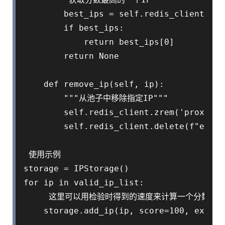
        best_ips = self.redis_client.zre
        if best_ips:

            return best_ips[0]

        return None

    def remove_ip(self, ip):

        """从池子中移除指定IP"""

        self.redis_client.zrem('proxy_po
        self.redis_client.delete(f"expir
 使用示例

storage = IPStorage()

for ip in valid_ip_list:

     这里可以用检验时得到的速度来计算一个分数，速
    storage.add_ip(ip, score=100, expire