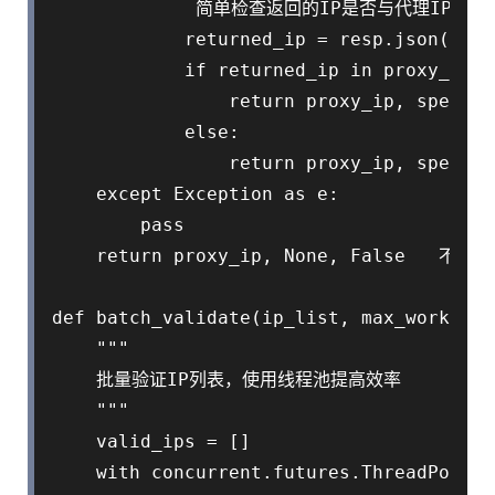
             简单检查返回的IP是否与代理IP一
            returned_ip = resp.json().ge
            if returned_ip in proxy_ip:

                return proxy_ip, spee
            else:

                return proxy_ip, spee
    except Exception as e:

        pass

    return proxy_ip, None, False   不可用

def batch_validate(ip_list, max_workers=5
    """

    批量验证IP列表，使用线程池提高效率

    """

    valid_ips = []

    with concurrent.futures.ThreadPoolEx