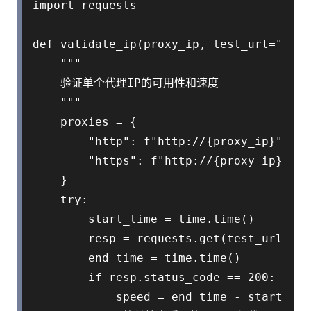
import requests

def validate_ip(proxy_ip, test_url="http
    """

    验证单个代理IP的可用性和速度

    """

    proxies = {

        "http": f"http://{proxy_ip}",

        "https": f"http://{proxy_ip}
    }

    try:

        start_time = time.time()

        resp = requests.get(test_url, pr
        end_time = time.time()

        if resp.status_code == 200:

            speed = end_time - start_time