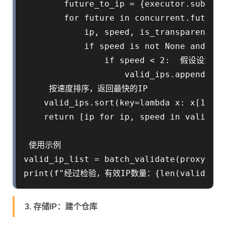
        future_to_ip = {executor.submit(
        for future in concurrent.futures
            ip, speed, is_transparent = 
            if speed is not None and 
                if speed < 2:  假设设置速
                    valid_ips.append((ip
     按速度排序，返回最快的IP

    valid_ips.sort(key=lambda x: x[1])

    return [ip for ip, speed in valid_ips
 使用示例

valid_ip_list = batch_validate(proxy_ips)
3. 存储IP：建个仓库