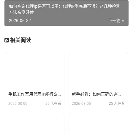
如何查询代理ip是否可以用：代理IP到底通不通？这几种检测
方法亲测好使
2026-06-22
下一篇 »
相关阅读
手机工作室用代理IP能行么？过来人的经验告诉你答案
新手必看：如何正确的选择代理ip软件，别再交智商税了
2026-08-06
29 人在看
2026-08-06
25 人在看