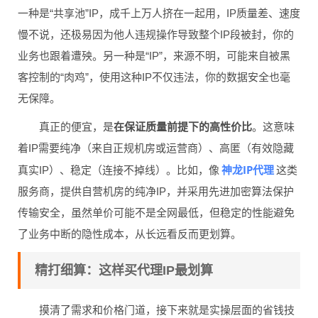
一种是“共享池”IP，成千上万人挤在一起用，IP质量差、速度
慢不说，还极易因为他人违规操作导致整个IP段被封，你的
业务也跟着遭殃。另一种是“IP”，来源不明，可能来自被黑
客控制的“肉鸡”，使用这种IP不仅违法，你的数据安全也毫
无保障。
真正的便宜，是
在保证质量前提下的高性价比
。这意味
着IP需要纯净（来自正规机房或运营商）、高匿（有效隐藏
神龙IP代理
真实IP）、稳定（连接不掉线）。比如，像
这类
服务商，提供自营机房的纯净IP，并采用先进加密算法保护
传输安全，虽然单价可能不是全网最低，但稳定的性能避免
了业务中断的隐性成本，从长远看反而更划算。
精打细算：这样买代理IP最划算
摸清了需求和价格门道，接下来就是实操层面的省钱技