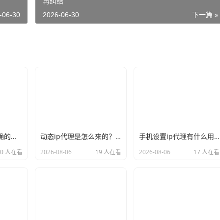
再纠结
-06-30
2026-06-30
下一篇 »
新手必看：如何正确的选择代理ip软件，别再交智商税了
动态ip代理是怎么来的？背后的原理比你想象的精彩
手机设置ip代理有什么用？不只是改定位那么简单
20 人在看
2026-08-06
19 人在看
2026-08-06
17 人在看