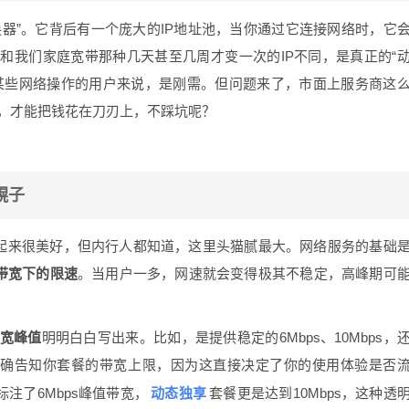
切换器”。它背后有一个庞大的IP地址池，当你通过它连接网络时，它
和我们家庭宽带那种几天甚至几周才变一次的IP不同，是真正的“
成某些网络操作的用户来说，是刚需。但问题来了，市面上服务商这
选，才能把钱花在刀刃上，不踩坑呢？
幌子
听起来很美好，但内行人都知道，这里头猫腻最大。网络服务的基础
带宽下的限速
。当用户一多，网速就会变得极其不稳定，高峰期可
宽峰值
明明白白写出来。比如，是提供稳定的6Mbps、10Mbps，
明确告知你套餐的带宽上限，因为这直接决定了你的使用体验是否
动态独享
注了6Mbps峰值带宽，
套餐更是达到10Mbps，这种透