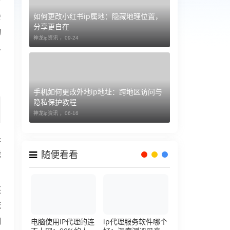
如何更改小红书ip属地：隐藏地理位置，
会
分享更自在
动
神龙ip资讯 ，
09-24
么
手机如何更改外地ip地址：跨地区访问与
隐私保护教程
神龙ip资讯 ，
06-16
是
能
随便看看
还
流
明
电脑使用IP代理的连
ip代理服务软件哪个