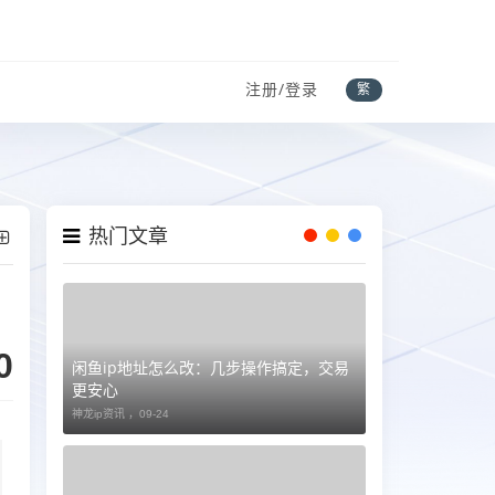
注册/登录
繁
热门文章
0
闲鱼ip地址怎么改：几步操作搞定，交易
更安心
神龙ip资讯 ，
09-24