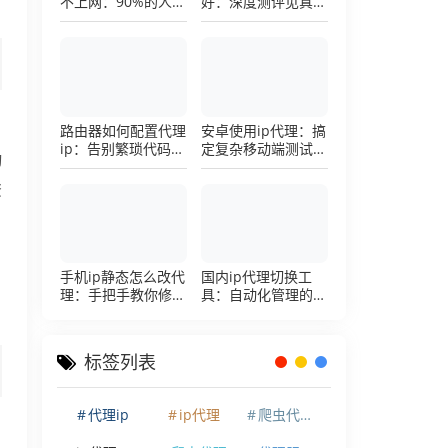
不上网：90%的人踩
好：深度测评见真
过这个坑，一招修复
章，帮你把钱花在刀
刃上的硬核避坑指南
路由器如何配置代理
安卓使用ip代理：搞
ip：告别繁琐代码，
定复杂移动端测试环
动
详解底层配置逻辑
境的超详细配置手册
资
，
手机ip静态怎么改代
国内ip代理切换工
自
理：手把手教你修改
具：自动化管理的效
手机代理设置
率利器，让你彻底告
别繁琐的手动配置烦
恼
标签列表
代理ip
ip代理
爬虫代理ip