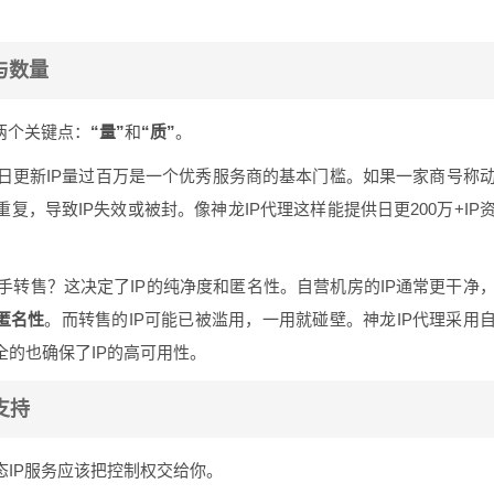
与数量
两个关键点：
“量”
和
“质”
。
。日更新IP量过百万是一个优秀服务商的基本门槛。如果一家商号称
复，导致IP失效或被封。像神龙IP代理这样能提供日更200万+IP
手转售？这决定了IP的纯净度和匿名性。自营机房的IP通常更干净
匿名性
。而转售的IP可能已被滥用，一用就碰壁。神龙IP代理采用
全的也确保了IP的高可用性。
支持
态IP服务应该把控制权交给你。