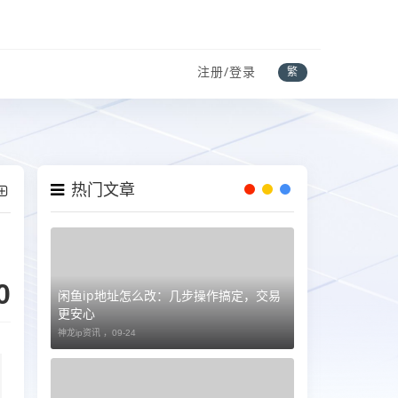
注册/登录
繁
热门文章
0
闲鱼ip地址怎么改：几步操作搞定，交易
更安心
神龙ip资讯 ，
09-24