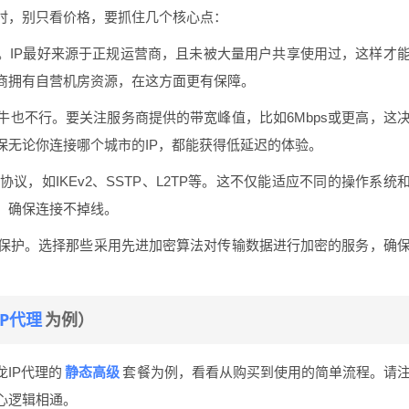
时，别只看价格，要抓住几个核心点：
脉。IP最好来源于正规运营商，且未被大量用户共享使用过，这样才
商拥有自营机房资源，在这方面更有保障。
蜗牛也不行。要关注服务商提供的带宽峰值，比如6Mbps或更高，这
保无论你连接哪个城市的IP，都能获得低延迟的体验。
议，如IKEv2、SSTP、L2TP等。这不仅能适应不同的操作系统
，确保连接不掉线。
保护。选择那些采用先进加密算法对传输数据进行加密的服务，确
IP代理
为例）
静态高级
IP代理的
套餐为例，看看从购买到使用的简单流程。请
心逻辑相通。