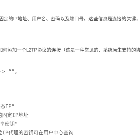
固定的IP地址、用户名、密码以及端口号。这些信息是连接的关键
示如何添加一个L2TP协议的连接（这是一种常见的、系统原生支持的
> “”。

IP”

固定IP地址

享密钥”

龙IP代理的密钥可在用户中心查询
