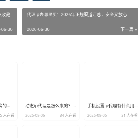
议收藏
代理ip去哪里买：2026年正规渠道汇总，安全又放心
-06-30
2026-06-30
下一篇 »
新手必看：如何正确的选择代理ip软件，别再交智商税了
动态ip代理是怎么来的？背后的原理比你想象的精彩
手机设置ip代理有什么用？不只是改定位那么简单
35 人在看
2026-08-06
34 人在看
2026-08-06
31 人在看