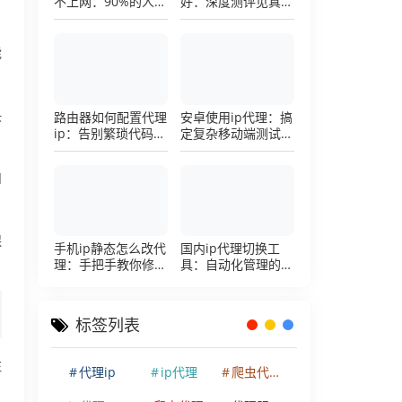
不上网：90%的人踩
好：深度测评见真
过这个坑，一招修复
章，帮你把钱花在刀
刃上的硬核避坑指南
能
决
路由器如何配置代理
安卓使用ip代理：搞
ip：告别繁琐代码，
定复杂移动端测试环
详解底层配置逻辑
境的超详细配置手册
和
保
手机ip静态怎么改代
国内ip代理切换工
理：手把手教你修改
具：自动化管理的效
手机代理设置
率利器，让你彻底告
别繁琐的手动配置烦
恼
标签列表
注
代理ip
ip代理
爬虫代理ip