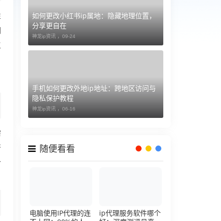
如何更改小红书ip属地：隐藏地理位置，
性
分享更自在
期
神龙ip资讯 ，
09-24
工
手机如何更改外地ip地址：跨地区访问与
隐私保护教程
神龙ip资讯 ，
06-16
需
行
随便看看
合
电脑使用IP代理的连
ip代理服务软件哪个