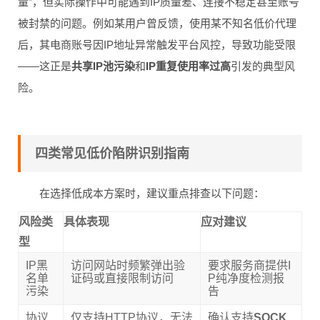
量”，但实际操作中可能遇到IP质量差、连接不稳定甚至账号
被封禁的问题。例如某用户曾反馈，使用某不知名低价代理
后，其电商账号因IP地址异常触发平台风控，导致功能受限
——这正是
共享IP池污染
和
IP重复使用率过高
引发的典型风
险。
四类常见低价陷阱识别指南
在选择低成本方案时，建议重点排查以下问题：
风险类
具体表现
应对建议
型
IP黑
访问网站时频繁弹出验
要求服务商提供I
名单
证码或直接限制访问
P纯净度检测报
污染
告
协议
仅支持HTTP协议，无法
确认支持
SOCK