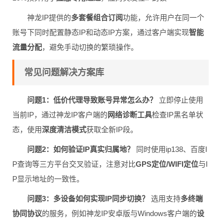
神龙IP提供的
多套餐组合订阅
功能，允许用户在同一个
账号下同时配置静态IP和动态IP方案，通过客户端实现
智能
流量分配
，避免手动切换的繁琐操作。
常见问题解决方案库
问题1：低价代理导致账号异常怎么办？
立即停止使用
当前IP，通过神龙IP客户端的
网络诊断工具
检查IP黑名单状
态，使用
深度清洁模式
获取全新IP段。
问题2：如何验证IP真实归属地？
同时使用ip138、百度I
P查询等三方平台交叉验证，注意对比
GPS定位/WIFI定位
与I
P显示地址的一致性。
问题3：多设备如何实现IP同步切换？
选用支持
多终端
协同协议
的服务，例如神龙IP安卓版与Windows客户端的
设