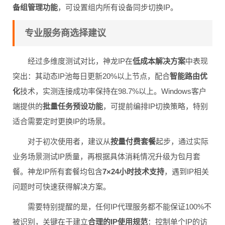
备组管理功能
，可设置组内所有设备同步切换IP。
专业服务商选择建议
经过多维度测试对比，神龙IP在
低成本解决方案
中表现
突出：其动态IP池每日更新20%以上节点，配合
智能路由优
化
技术，实测连接成功率保持在98.7%以上。Windows客户
端提供的
批量任务预设功能
，可提前编排IP切换策略，特别
适合需要定时更换IP的场景。
对于初次使用者，建议从
按量付费套餐
起步，通过实际
业务场景测试IP质量，再根据具体消耗情况升级为包月套
餐。神龙IP所有套餐均包含
7×24小时技术支持
，遇到IP相关
问题时可快速获得解决方案。
需要特别提醒的是，任何IP代理服务都不能保证100%不
被识别，关键在于建立
合理的IP使用规范
：控制单个IP的访