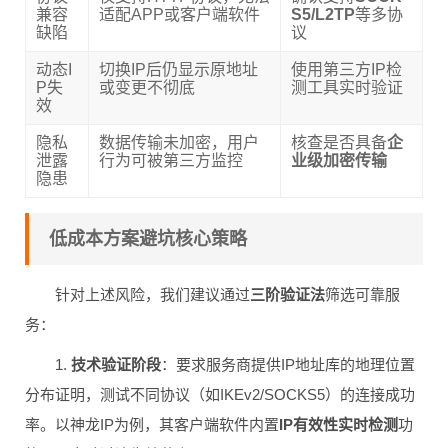
兼容
适配APP或客户端软件
S5/L2TP
等多协
缺陷
议
动态I
切换IP后仍显示原地址
使用第三方IP检
P失
或变更不彻底
测工具实时验证
效
隐私
数据传输未加密，用户
核查是否具备
企
泄露
行为可被第三方监控
业级加密传输
隐患
低成本方案避坑核心策略
针对上述风险，我们建议通过
三阶验证法
筛选可靠服
务：
1.
技术验证阶段
：要求服务商提供IP地址库的地理位置
分布证明，测试不同协议（如IKEv2/SOCKS5）的连接成功
率。以神龙IP为例，其客户端软件内置
IP有效性实时检测
功