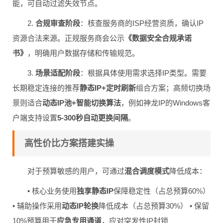
能，可自动过滤失效节点。
2.
合规审查阶段
：核查服务商的ISP经营资质，确认IP
资源合法来源。正规服务商会公示
《数据安全合规承诺
书》
，明确用户数据存储和传输规范。
3.
场景适配阶段
：根据具体使用需求选择IP类型。需要
长期稳定连接的推荐
静态IP+定时刷新
组合方案；高频切换场
景则适合
动态IP池+智能切换算法
，例如神龙IP的Windows客
户端支持设置
5-300秒自动更换间隔
。
高性价比方案搭建实操
对于预算敏感的用户，可通过
混合调度模式
降低成本：
• 核心业务使用
独享静态IP
保障稳定性（占总预算60%）
• 辅助操作采用
动态IP轮换
降低成本（占总预算30%） • 保留
10%预算用于
应急专用通道
，应对突发性IP封锁