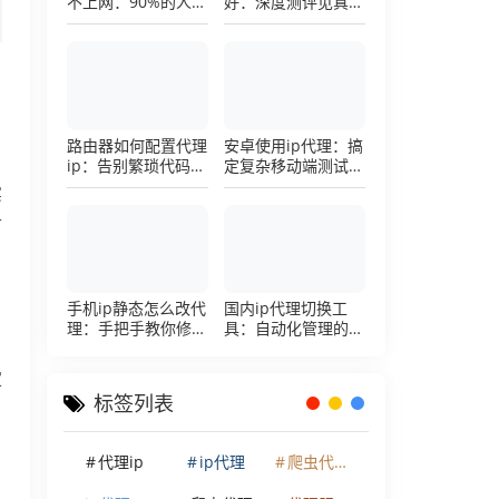
不上网：90%的人踩
好：深度测评见真
过这个坑，一招修复
章，帮你把钱花在刀
刃上的硬核避坑指南
路由器如何配置代理
安卓使用ip代理：搞
ip：告别繁琐代码，
定复杂移动端测试环
详解底层配置逻辑
境的超详细配置手册
实
可
手机ip静态怎么改代
国内ip代理切换工
理：手把手教你修改
具：自动化管理的效
手机代理设置
率利器，让你彻底告
别繁琐的手动配置烦
定
恼
标签列表
代理ip
ip代理
爬虫代理ip