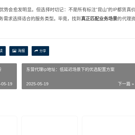
优势会愈发明显。但选择时切记：不是所有标注"昆山"的IP都货真
务需求选择适合的服务类型。毕竟，找到
真正匹配业务场景
的代理
读
海报
分享
析
东营代理ip地址：低延迟场景下的优选配置方案
-05-19
2025-05-19
下一篇 »