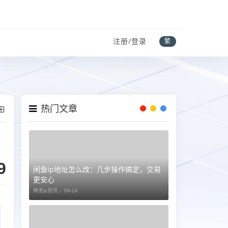
注册/登录
繁
热门文章
9
闲鱼ip地址怎么改：几步操作搞定，交易
更安心
神龙ip资讯 ，
09-24