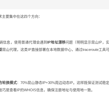
求主要集中在这四个方向：
销信息，使用普通代理会遇到
IP地址漂移
问题（明明显示昆山IP，
型
昆山代理，这类IP直接部署在本地数据中心，通过traceroute工具
合轮换模式
：70%昆山静态IP+30%周边动态IP。这样既保证测试稳
巧是查看IP的WHOIS信息，确保注册地址与使用地一致。