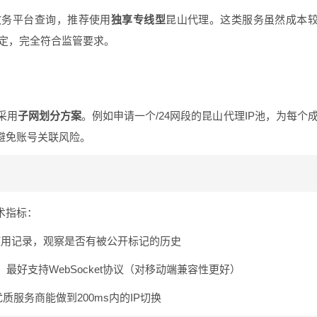
政务平台查询，推荐使用
独享专线型
昆山代理。这类服务虽然成本
绑定，完全符合监管要求。
采用
子网划分方案
。例如申请一个/24网段的昆山代理IP池，为每个
避免账号关联风险。
术指标：
使用记录，观察是否有被公开标记的历史
5，最好支持WebSocket协议（对移动端兼容性更好）
质服务商能做到200ms内的IP切换