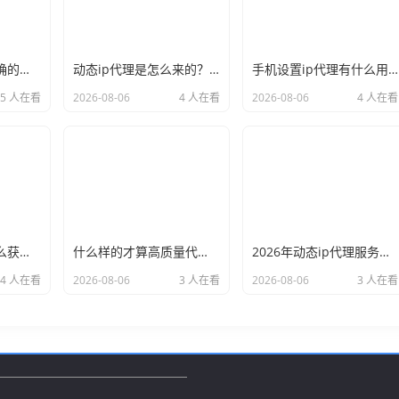
新手必看：如何正确的选择代理ip软件，别再交智商税了
动态ip代理是怎么来的？背后的原理比你想象的精彩
手机设置ip代理有什么用？不只是改定位那么简单
5 人在看
2026-08-06
4 人在看
2026-08-06
4 人在看
小白也能看懂：怎么获取代理ip和端口号，一步步教会你
什么样的才算高质量代理ip？资深玩家总结了三个硬指标
2026年动态ip代理服务商有哪些？这份清单建议收藏
4 人在看
2026-08-06
3 人在看
2026-08-06
3 人在看