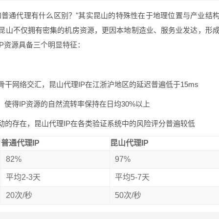
和普通代理有什么区别？"其实昆山的特殊性在于地理位置与产业结
昆山不仅拥有密集的机房资源，更因本地制造业、服务业发达，形
IP资源具备三个明显特征：
干网络交汇，昆山代理IP在江浙沪地区的延迟普遍低于15ms
使得IP资源的自然流转率保持在日均30%以上
动的存在，昆山代理IP在各类验证系统中的风险评分普遍较低
普通代理IP
昆山代理IP
82%
97%
平均2-3天
平均5-7天
20次/秒
50次/秒