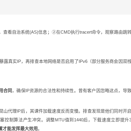
，查看自治系统(AS)信息；②在CMD执行tracert命令，观察路由跳
字段是否暴露真实IP，再排查本地网络是否启用了IPv6（部分服务商会因双
用合同
，确保IP资源的合法性和持续性。曾有客户因忽略这点，导
昆山代理IP后，其课件加载速度反而变慢。排查发现是他们同时开
拥塞控制算法产生冲突。调整MTU值到1440后，下载速度立即提升
置才能发挥最大效用
。