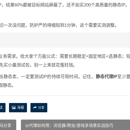
P，结果60%都被目标网站屏蔽了，还不如买200个高质量的静态IP。
钟切一次没问题，防护严的得缩短到1分钟，这个需要实测调整。
业务需求。给大家个万能公式：需要长期稳定+固定地区=选静态；
议先买小量测试包，别一上来就花冤枉钱。
当静态卖，一定要测试IP的持续可用时间。记住，
静态代理IP
至少
假静态。
读
海报
分享
代码分享
ip代理如何用：浏览器/爬虫/游戏多场景实战技巧