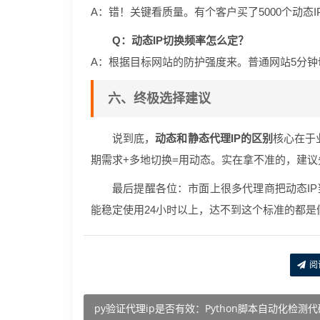
A：错！关键看质量。有个客户买了5000个动态I
Q：动态IP切换频率怎么定？
A：根据目标网站的防护强度来。普通网站5分
六、终极选择建议
说到底，
动态和静态代理IP的区别
核心在于
期需求+多地切换=用动态。实在拿不准的，建
最后提醒各位：市面上很多代理商把动态IP
能稳定使用24小时以上，达不到这个标准的都是
阅
py验证代理ip是否有效：Python脚本自动化检测