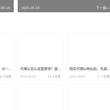
-05-19
2025-05-19
下一篇 »
国内ip代理哪家好？比一比口碑就见分晓
代理ip怎么设置更快？提速的几个关键点记牢
购买代理ip地址前，先搞懂这三件事再说
16 人在看
2026-08-05
16 人在看
2026-08-05
11 人在看