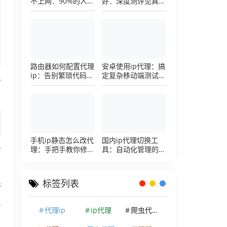
不上网：90%的人踩
好：深度测评见真
过这个坑，一招修复
章，帮你把钱花在刀
刃上的硬核避坑指南
路由器如何配置代理
安卓使用ip代理：搞
ip：告别繁琐代码，
定复杂移动端测试环
封
详解底层配置逻辑
境的超详细配置手册
手机ip静态怎么改代
国内ip代理切换工
理：手把手教你修改
具：自动化管理的效
下
手机代理设置
率利器，让你彻底告
别繁琐的手动配置烦
恼
标签列表
管
反
代理ip
ip代理
爬虫代理ip