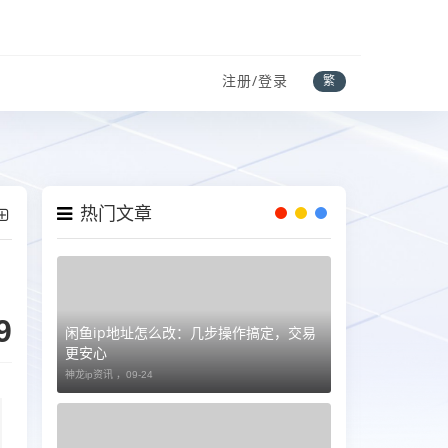
注册/登录
繁
热门文章
9
闲鱼ip地址怎么改：几步操作搞定，交易
更安心
神龙ip资讯 ，
09-24