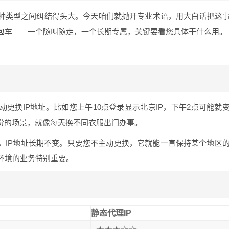
两种类型之间纠结得头大。今天咱们就抛开专业术语，用大白话把这
包车——一个随叫随走，一个长期专属，关键要看您具体干什么用。
更换IP地址。比如您上午10点登录显示北京IP，下午2点可能就
身份的场景，就像每天换不同衣服出门办事。
，IP地址长期不变。只要您不主动更换，它就能一直保持某个地区
环境的业务特别重要。
静态代理IP