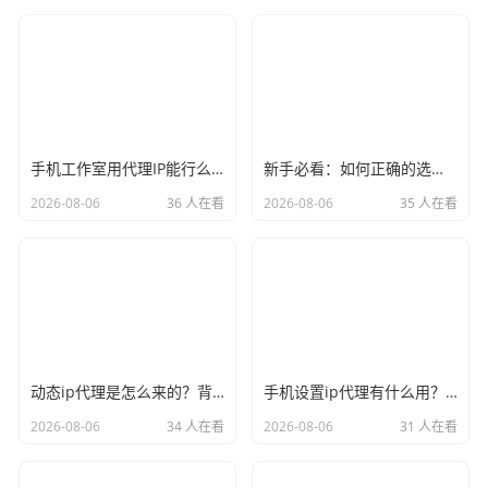
手机工作室用代理IP能行么？过来人的经验告诉你答案
新手必看：如何正确的选择代理ip软件，别再交智商税了
2026-08-06
36 人在看
2026-08-06
35 人在看
动态ip代理是怎么来的？背后的原理比你想象的精彩
手机设置ip代理有什么用？不只是改定位那么简单
2026-08-06
34 人在看
2026-08-06
31 人在看