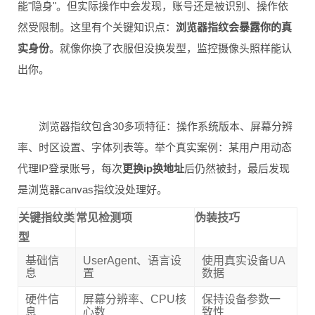
能"隐身"。但实际操作中会发现，账号还是被识别、操作依
然受限制。这里有个关键知识点：
浏览器指纹会暴露你的真
实身份
。就像你换了衣服但没换发型，监控摄像头照样能认
出你。
浏览器指纹包含30多项特征：操作系统版本、屏幕分辨
率、时区设置、字体列表等。举个真实案例：某用户用动态
代理IP登录账号，每次
更换ip换地址
后仍然被封，最后发现
是浏览器canvas指纹没处理好。
关键指纹类
常见检测项
伪装技巧
型
基础信
UserAgent、语言设
使用真实设备UA
息
置
数据
硬件信
屏幕分辨率、CPU核
保持设备参数一
息
心数
致性