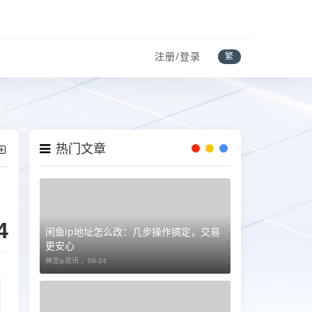
注册/登录
繁
热门文章
4
闲鱼ip地址怎么改：几步操作搞定，交易
更安心
神龙ip资讯 ，
09-24