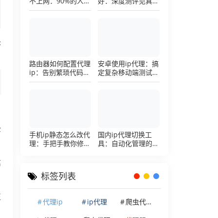
不上网：90%的人踩
好：深度测评见真
过这个坑，一招修复
章，帮你把钱花在刀
刃上的硬核避坑指南
:
路由器如何配置代理
安卓使用ip代理：搞
ip：告别繁琐代码，
定复杂移动端测试环
详解底层配置逻辑
境的超详细配置手册
全
手机ip静态怎么改代
国内ip代理切换工
理：手把手教你修改
具：自动化管理的效
手机代理设置
率利器，让你彻底告
别繁琐的手动配置烦
离
恼
标签列表
正
代理ip
ip代理
爬虫代理ip