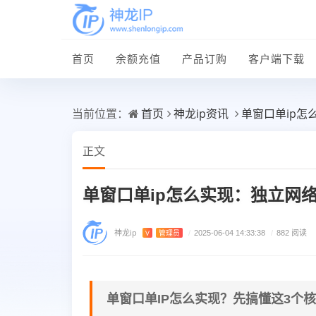
首页
余额充值
产品订购
客户端下载
首页
神龙ip资讯
单窗口单ip怎
当前位置：
正文
单窗口单ip怎么实现：独立网
神龙ip
V
管理员
/
2025-06-04 14:33:38
/
882 阅读
单窗口单IP怎么实现？先搞懂这3个