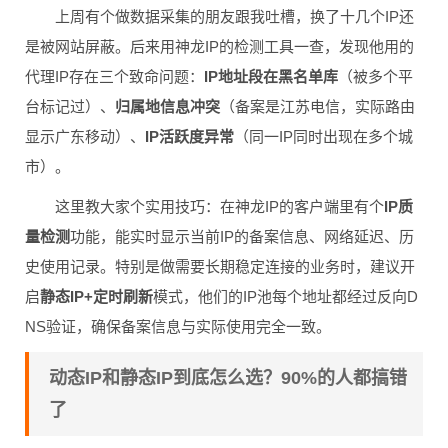
上周有个做数据采集的朋友跟我吐槽，换了十几个IP还
是被网站屏蔽。后来用神龙IP的检测工具一查，发现他用的
代理IP存在三个致命问题：
IP地址段在黑名单库
（被多个平
台标记过）、
归属地信息冲突
（备案是江苏电信，实际路由
显示广东移动）、
IP活跃度异常
（同一IP同时出现在多个城
市）。
这里教大家个实用技巧：在神龙IP的客户端里有个
IP质
量检测
功能，能实时显示当前IP的备案信息、网络延迟、历
史使用记录。特别是做需要长期稳定连接的业务时，建议开
启
静态IP+定时刷新
模式，他们的IP池每个地址都经过反向D
NS验证，确保备案信息与实际使用完全一致。
动态IP和静态IP到底怎么选？90%的人都搞错
了