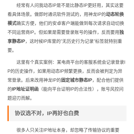
经常有人问我动态IP是不是比静态IP更好用，其实这要
看具体场景。做即时通讯软件测试的，用神龙IP的
动态轮换
模式
确实方便，他们的安卓客户端能做到每次请求自动切换
不同运营商IP。但如果是需要登录账号的操作，反而要用
独
享静态IP
，这时候IP库里的"无历史行为记录"标签就特别重
要。
这里有个真实案例：某电商平台的客服系统会记录登录I
P的历史操作，如果用动态IP频繁更换，反而会被判定为异
常登录。后来改用神龙IP的
固定城市静态IP
，配合他们提供
的
IP地址证明函
（能向平台证明IP的合法性），账号风控问
题迎刃而解。
协议选不对，IP再好也白费
很多人只关注IP地址本身，却忽略了传输协议的重要