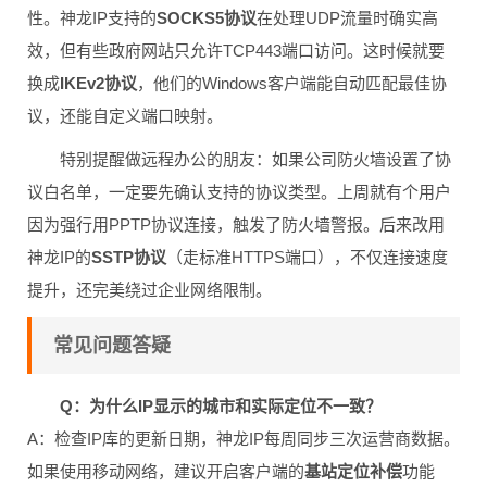
性。神龙IP支持的
SOCKS5协议
在处理UDP流量时确实高
效，但有些政府网站只允许TCP443端口访问。这时候就要
换成
IKEv2协议
，他们的Windows客户端能自动匹配最佳协
议，还能自定义端口映射。
特别提醒做远程办公的朋友：如果公司防火墙设置了协
议白名单，一定要先确认支持的协议类型。上周就有个用户
因为强行用PPTP协议连接，触发了防火墙警报。后来改用
神龙IP的
SSTP协议
（走标准HTTPS端口），不仅连接速度
提升，还完美绕过企业网络限制。
常见问题答疑
Q：为什么IP显示的城市和实际定位不一致？
A：检查IP库的更新日期，神龙IP每周同步三次运营商数据。
如果使用移动网络，建议开启客户端的
基站定位补偿
功能