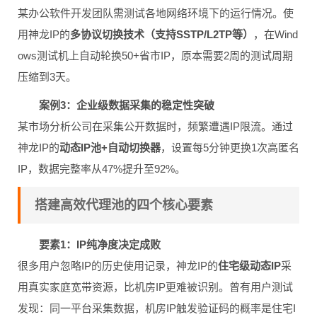
某办公软件开发团队需测试各地网络环境下的运行情况。使
用神龙IP的
多协议切换技术（支持SSTP/L2TP等）
，在Wind
ows测试机上自动轮换50+省市IP，原本需要2周的测试周期
压缩到3天。
案例3：企业级数据采集的稳定性突破
某市场分析公司在采集公开数据时，频繁遭遇IP限流。通过
神龙IP的
动态IP池+自动切换器
，设置每5分钟更换1次高匿名
IP，数据完整率从47%提升至92%。
搭建高效代理池的四个核心要素
要素1：IP纯净度决定成败
很多用户忽略IP的历史使用记录，神龙IP的
住宅级动态IP
采
用真实家庭宽带资源，比机房IP更难被识别。曾有用户测试
发现：同一平台采集数据，机房IP触发验证码的概率是住宅I