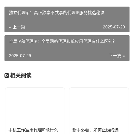
独立代理ip：真正独享不共享的代理IP服务挑选秘诀
« 上一篇
2025-07-29
全局IP和代理IP：全局网络代理和单应用代理有什么区别？
2025-07-29
下一篇 »
相关阅读
手机工作室用代理IP能行么？过来人的经验告诉你答案
新手必看：如何正确的选择代理ip软件，别再交智商税了