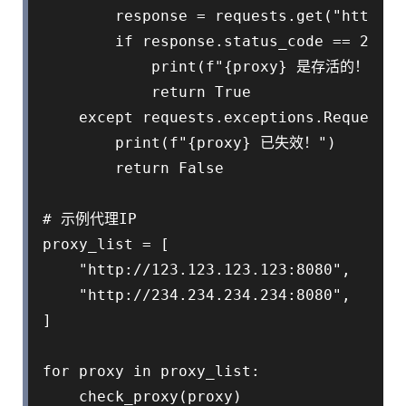
        response = requests.get("http://
        if response.status_code == 200:

            print(f"{proxy} 是存活的！")

            return True

    except requests.exceptions.RequestEx
        print(f"{proxy} 已失效！")

        return False

# 示例代理IP

proxy_list = [

    "http://123.123.123.123:8080",

    "http://234.234.234.234:8080",

]

for proxy in proxy_list:

    check_proxy(proxy)