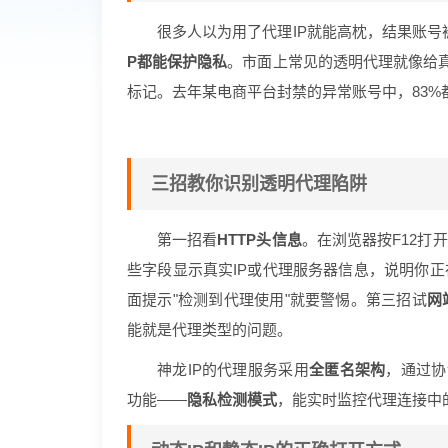
很多人以为用了代理IP就能高枕，结果账
P都能保护隐私
。市面上常见的透明代理就像给真
标记。去年某电商平台封禁的异常账号中，83%
三招教你识别透明代理陷阱
第一招看
HTTP头信息
。在浏览器按F12打开开
些字段显示真实IP或代理服务器信息，说明你
面提示"检测到代理使用"就要警惕。第三招试
网
能就是代理类型的问题。
神龙IP的代理服务采用
全匿名架构
，通过协
功能——
隐私检测模式
，能实时监控代理连接中