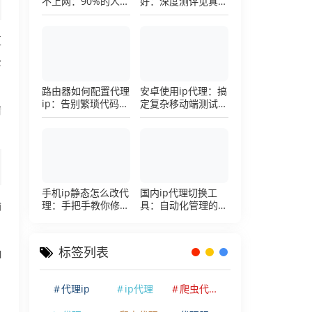
不上网：90%的人踩
好：深度测评见真
过这个坑，一招修复
章，帮你把钱花在刀
刃上的硬核避坑指南
区
公
路由器如何配置代理
安卓使用ip代理：搞
ip：告别繁琐代码，
定复杂移动端测试环
请
详解底层配置逻辑
境的超详细配置手册
手机ip静态怎么改代
国内ip代理切换工
理：手把手教你修改
具：自动化管理的效
输
手机代理设置
率利器，让你彻底告
别繁琐的手动配置烦
恼
标签列表
I
自
代理ip
ip代理
爬虫代理ip