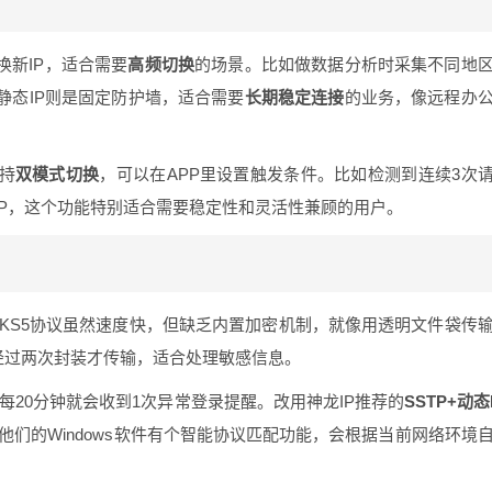
换新IP，适合需要
高频切换
的场景。比如做数据分析时采集不同地
静态IP则是固定防护墙，适合需要
长期稳定连接
的业务，像远程办
持
双模式切换
，可以在APP里设置触发条件。比如检测到连续3次
IP，这个功能特别适合需要稳定性和灵活性兼顾的用户。
KS5协议虽然速度快，但缺乏内置加密机制，就像用透明文件袋传
经过两次封装才传输，适合处理敏感信息。
每20分钟就会收到1次异常登录提醒。改用神龙IP推荐的
SSTP+动态
他们的Windows软件有个智能协议匹配功能，会根据当前网络环境