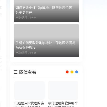
如何更改小红书ip属地：隐藏地理位置，
I
分享更自在
的
神龙ip资讯 ，
09-24
手机如何更改外地ip地址：跨地区访问与
隐私保护教程
神龙ip资讯 ，
06-16
这
页
可
随便看看
用
电脑使用IP代理的连
ip代理服务软件哪个