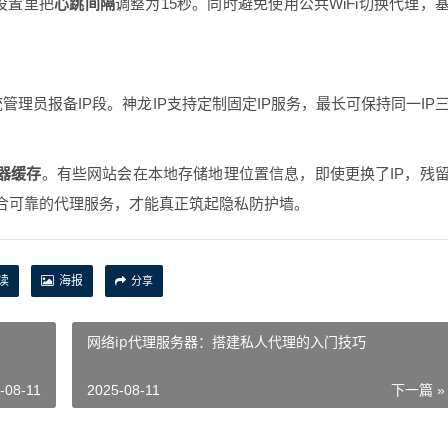
设置里把
心跳间隔
调整为15秒。同时避免使用公共WiFi切换代理，
管理员报备IP段。神龙IP支持定制固定IP服务，最长可保持同一IP
器缓存
。有些网站会在本地存储地理位置信息，即使更换了IP，残
合可靠的代理服务，才能真正筑起隐私防护墙。
读
海报
分享
网络ip代理服务器：搭建私人代理的入门技巧
-08-11
2025-08-11
下一篇 »