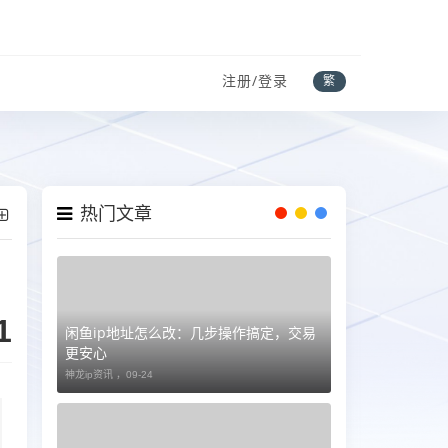
注册/登录
繁
热门文章
1
闲鱼ip地址怎么改：几步操作搞定，交易
更安心
神龙ip资讯 ，
09-24