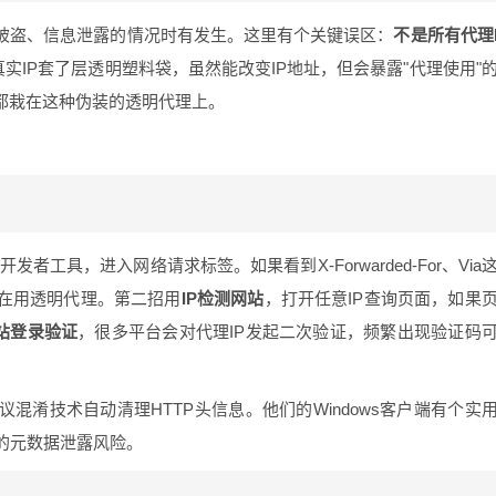
号被盗、信息泄露的情况时有发生。这里有个关键误区：
不是所有代理
实IP套了层透明塑料袋，虽然能改变IP地址，但会暴露"代理使用"
都栽在这种伪装的透明代理上。
发者工具，进入网络请求标签。如果看到X-Forwarded-For、Via
正在用透明代理。第二招用
IP检测网站
，打开任意IP查询页面，如果
站登录验证
，很多平台会对代理IP发起二次验证，频繁出现验证码
议混淆技术自动清理HTTP头信息。他们的Windows客户端有个实
的元数据泄露风险。