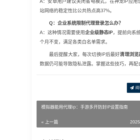
A：安卓用户建议关闭省电模式，在神龙IP应用
站网络的稳定性比公共热点高37%。
Q：企业系统限制代理登录怎么办？
A：这种情况需要使用
企业级静态IP
，提前向系统
个月不变，满足各类白名单需求。
最后提醒大家，每次切换IP后最好
清理浏览
数据仍可能导致隐私泄露。掌握这些技巧，再配
阅
模拟器能用代理ip：手游多开防封IP设置指南
« 上一篇
2025