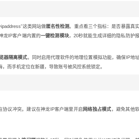
paddress"这类网站做
匿名性检测
。重点看三个指标：是否暴露真
神龙IP客户端内置的
一键检测模块
，20秒就能生成详细的隐私防护
览器隔离模式
。同时启用代理软件的地理位置模拟功能，确保IP地
上海，而手机定位在新疆，导致账号被风控系统锁定。
在协议冲突。建议在神龙IP客户端里开启
网络独占模式
，避免其他