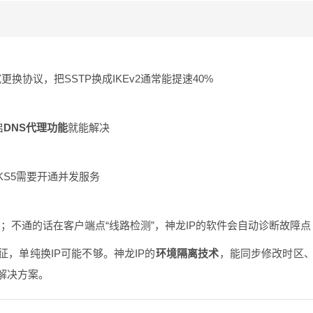
换协议，把SSTP换成IKEv2通常能提速40%
启
DNS代理功能
就能解决
CKS5需要开通并发服务
口；不通的话在客户端点“线路检测”，神龙IP的软件会自动诊断故障点
，单纯换IP可能不够。神龙IP的
环境隔离技术
，能同步修改时区
解决方案。