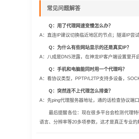
常见问题解答
Q：用了代理网速变慢怎么办？
A：直连IP建议切换临近地区的节点；隧道IP尝试更
Q：为什么有些网站显示的还是真实IP？
A：八成是DNS泄露，在神龙IP客户端设置里开
Q：手机和电脑能同时用一个代理吗？
A：看协议类型，PPTP/L2TP支持多设备，SO
Q：突然连不上代理怎么排查？
A：先ping代理服务器地址，通的话检查协议端
最后提醒各位：现在很多平台会检测代理特征
语言、分辨率等20多项参数，这才是真正专业的