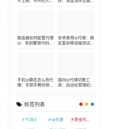
不上网：90%的人踩
好：深度测评见真
过这个坑，一招修复
章，帮你把钱花在刀
刃上的硬核避坑指南
路由器如何配置代理
安卓使用ip代理：搞
ip：告别繁琐代码，
定复杂移动端测试环
详解底层配置逻辑
境的超详细配置手册
手机ip静态怎么改代
国内ip代理切换工
理：手把手教你修改
具：自动化管理的效
手机代理设置
率利器，让你彻底告
别繁琐的手动配置烦
恼
这
标签列表
代理ip
ip代理
爬虫代理ip