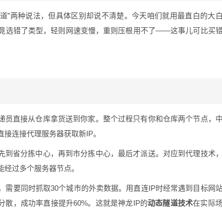
“隧道”两种说法，但具体区别却说不清楚。今天咱们就用最直白的大
竟选错了类型，轻则网速变慢，重则压根用不了——这事儿可比买
递员直接从仓库拿货送到你家。整个过程只有你和仓库两个节点，
接连接代理服务器获取新IP。
先到省分拣中心，再到市分拣中心，最后才派送。对应到代理技术
能经过多个服务器节点。
需要同时抓取30个城市的外卖数据。用直连IP时经常遇到目标网
分散，成功率直接提升60%。这就是神龙IP的
动态隧道技术
在实际