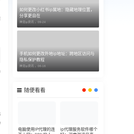
如何更改小红书ip属地：隐藏地理位置，
白
分享更自在
错
神龙ip资讯 ，
09-24
手机如何更改外地ip地址：跨地区访问与
隐私保护教程
神龙ip资讯 ，
06-16
中
随便看看
，
站
场
电脑使用IP代理的连
ip代理服务软件哪个