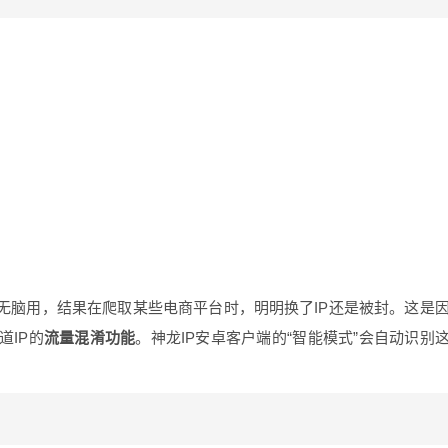
无脑用，结果在爬取某些电商平台时，明明换了IP还是被封。这是
道IP的
流量混淆功能
。神龙IP安卓客户端的“智能模式”会自动识别