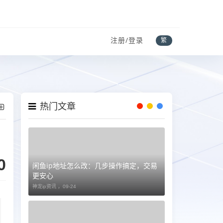
注册/登录
繁
热门文章
0
闲鱼ip地址怎么改：几步操作搞定，交易
更安心
神龙ip资讯 ，
09-24