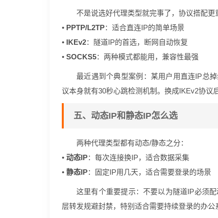
不是说选好代理类型就完事了，协议搭配更
•
PPTP/L2TP
：适合直连IP的简单场景
•
IKEv2
：隧道IP的首选，断网自动恢复
•
SOCKS5
：两种模式都能用，兼容性最强
最近遇到个典型案例：某用户用直连IP总掉
议本身就有30秒心跳检测机制。换成IKEv2协议
五、动态IP和静态IP怎么选
两种代理类型都有动态/静态之分：
•
动态IP
：每次连接换IP，适合数据采集
•
静态IP
：固定IP用几天，适合需要登录的场景
这里有个重要提示：不要以为隧道IP必须配动
层转发规避封禁，特别适合需要持续登录的办公