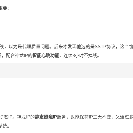
重要：
线，以为是代理质量问题。后来才发现他选的是SSTP协议，这个
后，配合神龙IP的
智能心跳功能
，连续8小时不掉线。
态IP。神龙IP的
静态隧道IP
服务，既能保持IP三天不变，又通过
系统。