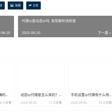
读
海报
分享
代理ip是动态ip吗: 类型解析快知道
-08-20
2025-08-20
下一篇 »
新手必看：如何正确的选择代理ip软件，别再交智商税了
动态ip代理是怎么来的？背后的原理比你想象的精彩
手机设置ip代理有什么用？不只是改定位那么简单
16 人在看
2026-08-06
17 人在看
2026-08-06
15 人在看