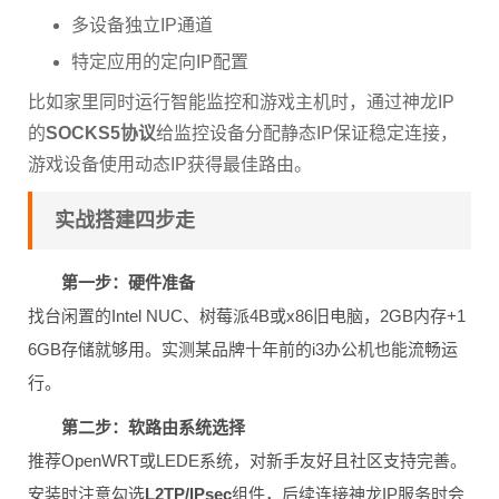
多设备独立IP通道
特定应用的定向IP配置
比如家里同时运行智能监控和游戏主机时，通过神龙IP
的
SOCKS5协议
给监控设备分配静态IP保证稳定连接，
游戏设备使用动态IP获得最佳路由。
实战搭建四步走
第一步：硬件准备
找台闲置的Intel NUC、树莓派4B或x86旧电脑，2GB内存+1
6GB存储就够用。实测某品牌十年前的i3办公机也能流畅运
行。
第二步：软路由系统选择
推荐OpenWRT或LEDE系统，对新手友好且社区支持完善。
安装时注意勾选
L2TP/IPsec
组件，后续连接神龙IP服务时会