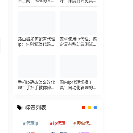
不上网：90%的人踩
好：深度测评见真
个
过这个坑，一招修复
章，帮你把钱花在刀
刃上的硬核避坑指南
具
路由器如何配置代理
安卓使用ip代理：搞
ip：告别繁琐代码，
定复杂移动端测试环
详解底层配置逻辑
境的超详细配置手册
手机ip静态怎么改代
国内ip代理切换工
理：手把手教你修改
具：自动化管理的效
手机代理设置
率利器，让你彻底告
别繁琐的手动配置烦
恼
标签列表
代理ip
ip代理
爬虫代理ip