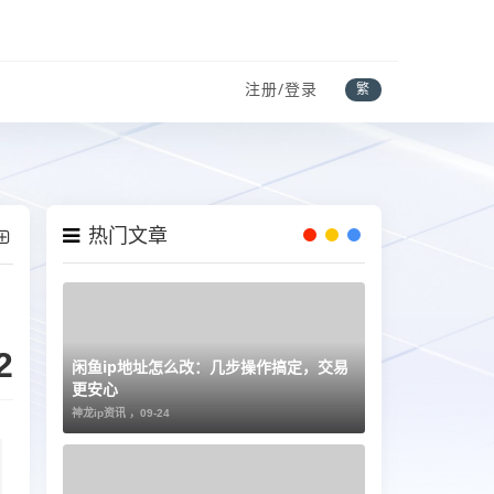
注册/登录
繁
热门文章
2
闲鱼ip地址怎么改：几步操作搞定，交易
更安心
神龙ip资讯 ，
09-24