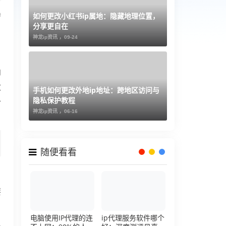
如何更改小红书ip属地：隐藏地理位置，
转
分享更自在
神龙ip资讯 ，
09-24
内
收
手机如何更改外地ip地址：跨地区访问与
隐私保护教程
合
神龙ip资讯 ，
06-16
随便看看
要
电脑使用IP代理的连
ip代理服务软件哪个