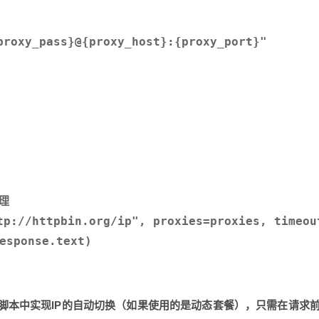
proxy_pass}@{proxy_host}:{proxy_port}"

理

tp://httpbin.org/ip", proxies=proxies, timeout
ponse.text)

脚本中实现IP的自动切换（如果使用的是动态套餐），只需在请求