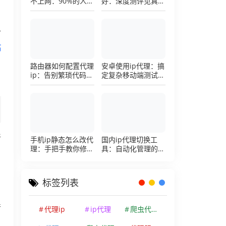
不上网：90%的人踩
好：深度测评见真
过这个坑，一招修复
章，帮你把钱花在刀
刃上的硬核避坑指南
合
高
路由器如何配置代理
安卓使用ip代理：搞
ip：告别繁琐代码，
定复杂移动端测试环
详解底层配置逻辑
境的超详细配置手册
新
手机ip静态怎么改代
国内ip代理切换工
理：手把手教你修改
具：自动化管理的效
手机代理设置
率利器，让你彻底告
别繁琐的手动配置烦
恼
标签列表
并
代理ip
ip代理
爬虫代理ip