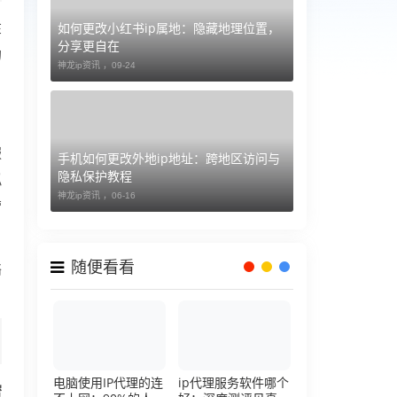
如何更改小红书ip属地：隐藏地理位置，
在
分享更自在
的
神龙ip资讯 ，
09-24
服
手机如何更改外地ip地址：跨地区访问与
隐私保护教程
拟
神龙ip资讯 ，
06-16
营
随便看看
络
电脑使用IP代理的连
ip代理服务软件哪个
密