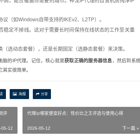
不高，能否覆盖你需要的城市。神龙IP代理的自营机房纯净IP
如Windows自带支持的IKEv2、L2TP）。
否稳定不掉线。这对于需要长时间保持在线状态的工作至关重
更换（选动态套餐），还是长期固定（选静态套餐）来决策。
电脑的IP代理。记住，核心就是
获取正确的服务器信息
，然后到系
它其实很简单。
读
海报
分享
测评
代理ip哪家便宜好点：性价比之王评选与使用心得
-05-12
2026-05-12
下一篇 »