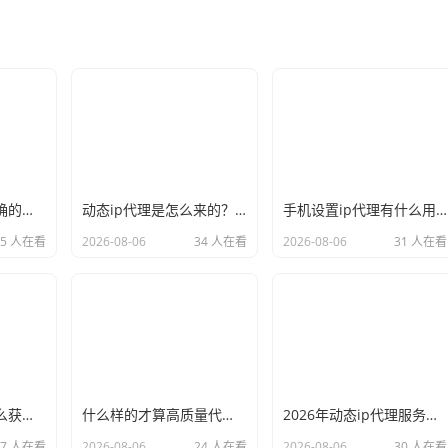
新手必看：如何正确的选择代理ip软件，别再交智商税了
动态ip代理是怎么来的？背后的原理比你想象的精彩
手机设置ip代理有什么用？不只是改定位那么简单
35 人在看
2026-08-06
34 人在看
2026-08-06
31 人在看
小白也能看懂：怎么获取代理ip和端口号，一步步教会你
什么样的才算高质量代理ip？资深玩家总结了三个硬指标
2026年动态ip代理服务商有哪些？这份清单建议收藏
27 人在看
2026-08-06
24 人在看
2026-08-06
30 人在看