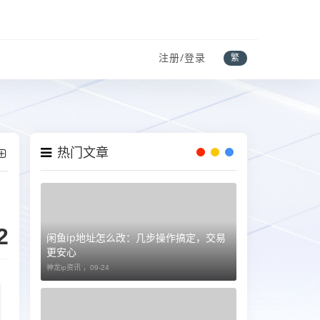
注册/登录
繁
热门文章
2
闲鱼ip地址怎么改：几步操作搞定，交易
更安心
神龙ip资讯 ，
09-24