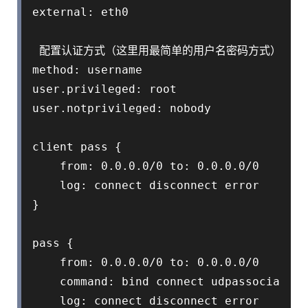
external: eth0

 配置认证方式（这里用最简单的用户名密码方式）

method: username

user.privileged: root

user.notprivileged: nobody

client pass {

    from: 0.0.0.0/0 to: 0.0.0.0/0

    log: connect disconnect error

}

pass {

    from: 0.0.0.0/0 to: 0.0.0.0/0

    command: bind connect udpassociate

    log: connect disconnect error
