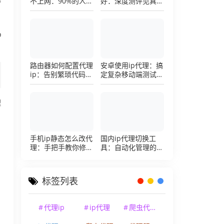
不上网：90%的人踩
好：深度测评见真
过这个坑，一招修复
章，帮你把钱花在刀
刃上的硬核避坑指南
p
路由器如何配置代理
安卓使用ip代理：搞
ip：告别繁琐代码，
定复杂移动端测试环
详解底层配置逻辑
境的超详细配置手册
理
手机ip静态怎么改代
国内ip代理切换工
理：手把手教你修改
具：自动化管理的效
手机代理设置
率利器，让你彻底告
别繁琐的手动配置烦
恼
标签列表
代理ip
ip代理
爬虫代理ip
，