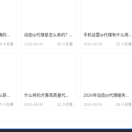
新手必看：如何正确的选择代理ip软件，别再交智商税了
动态ip代理是怎么来的？背后的原理比你想象的精彩
手机设置ip代理有什么用？不只是改定位那么简单
29 人在看
2026-08-06
26 人在看
2026-08-06
25 人在看
小白也能看懂：怎么获取代理ip和端口号，一步步教会你
什么样的才算高质量代理ip？资深玩家总结了三个硬指标
2026年动态ip代理服务商有哪些？这份清单建议收藏
25 人在看
2026-08-06
22 人在看
2026-08-06
26 人在看