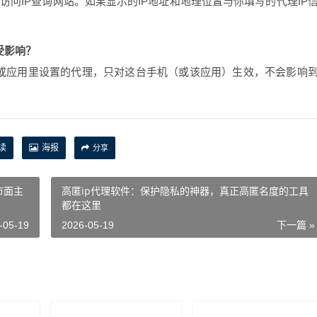
或访问IP查询网站。如果显示的IP地址和地理位置与你填写的代理IP
受影响？
FI或应用里设置的代理，只对这台手机（或该应用）生效，不会影响
。
读
海报
分享
市面主
高匿ip代理软件：保护隐私的神器，真正高匿名度的工具
都在这里
-05-19
2026-05-19
下一篇 »