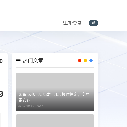
注册/登录
繁
热门文章
9
闲鱼ip地址怎么改：几步操作搞定，交易
更安心
神龙ip资讯 ，
09-24