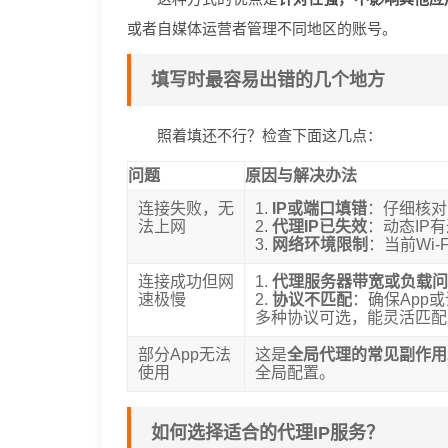
或者自媒体运营者管理不同地区的账号。
填写时最容易出错的几个地方
照着填还不行？检查下面这几点：
问题
原因与解决办法
连接失败，无
1.
IP或端口填错
：仔细核对
法上网
2.
代理IP已失效
：动态IP
3.
网络环境限制
：当前Wi
连接成功但网
1.
代理服务器带宽或负载
速极慢
2.
协议不匹配
：确保App
多种协议可选，能灵活匹配
部分App无法
这是
全局代理的常见副作用
使用
全局配置。
如何选择适合的代理IP服务？