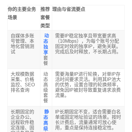
你的主要业务
推荐
理由与省流要点
场景
套餐
类型
动
自媒体多账
需要IP稳定独享且带宽要求高
态
号管理、本
（10Mbps），为每个账号分配
独
地化营销测
固定时效的独享IP，避免关联。
试
享
完成后及时释放，不长期占用。
套
餐
大规模数据
动
需要海量IP进行轮换，对单IP存
采集、价格
态
活时间要求灵活。利用其IP池大
监控、SEO
高
的优势，设置合理的轮换频率，
排名查询
级
避免因IP被封导致重复请求浪费
套
流量。
餐
静
长期固定的
IP长期固定不变，适合需要白名
态
企业办公、
单或固定地址验证的场景。按时
高
远程软件稳
长计费后，流量通常可放心使
定连接、固
级
用，重点是保持连接稳定性。