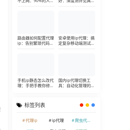
不上网：90%的人踩
好：深度测评见真
过这个坑，一招修复
章，帮你把钱花在刀
户
刃上的硬核避坑指南
路由器如何配置代理
安卓使用ip代理：搞
ip：告别繁琐代码，
定复杂移动端测试环
详解底层配置逻辑
境的超详细配置手册
手机ip静态怎么改代
国内ip代理切换工
理：手把手教你修改
具：自动化管理的效
手机代理设置
率利器，让你彻底告
别繁琐的手动配置烦
恼
标签列表
服
代理ip
ip代理
爬虫代理ip
个