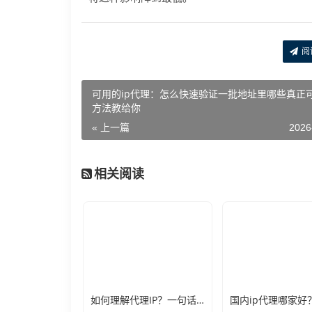
阅
可用的ip代理：怎么快速验证一批地址里哪些真正
方法教给你
« 上一篇
2026
相关阅读
如何理解代理IP？一句话让你彻底不再迷糊