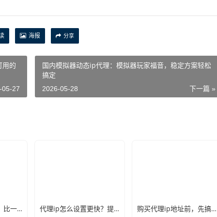
读
海报
分享
可用的
国内模拟器动态ip代理：模拟器玩家福音，稳定方案轻松
搞定
-05-27
2026-05-28
下一篇 »
国内ip代理哪家好？比一比口碑就见分晓
代理ip怎么设置更快？提速的几个关键点记牢
购买代理ip地址前，先搞懂这三件事再说