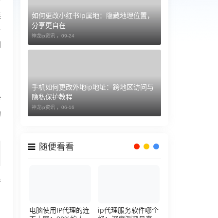
如何更改小红书ip属地：隐藏地理位置，
连
分享更自在
升
神龙ip资讯 ，
09-24
网
手机如何更改外地ip地址：跨地区访问与
隐私保护教程
持
神龙ip资讯 ，
06-16
的
随便看看
手
电脑使用IP代理的连
ip代理服务软件哪个