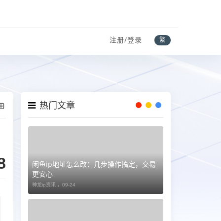
注册/登录
繁
热门文章
8
闲鱼ip地址怎么改：几步操作搞定，交易
更安心
神龙ip资讯 ，
09-24