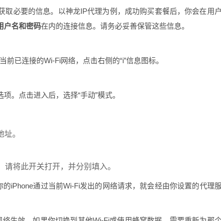
获取必要的信息。以神龙IP代理为例，成功购买套餐后，你会在用
用户名和密码
在内的连接信息。请务必妥善保管这些信息。
你当前已连接的Wi-Fi网络，点击右侧的“i”信息图标。
”选项。点击进入后，选择“手动”模式。
地址。
，请将此开关打开，并分别填入。
的iPhone通过当前Wi-Fi发出的网络请求，就会经由你设置的代理
i网络生效。如果你切换到其他Wi-Fi或使用蜂窝数据，需要重新为那