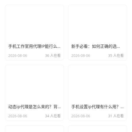
手机工作室用代理IP能行么？过来人的经验告诉你答案
新手必看：如何正确的选择代理ip软件，别再交智商税了
2026-08-06
36 人在看
2026-08-06
35 人在看
动态ip代理是怎么来的？背后的原理比你想象的精彩
手机设置ip代理有什么用？不只是改定位那么简单
2026-08-06
34 人在看
2026-08-06
31 人在看