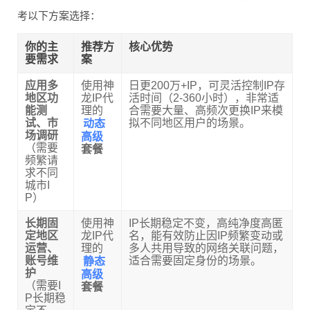
考以下方案选择：
你的主
推荐方
核心优势
要需求
案
应用多
使用神
日更200万+IP，可灵活控制IP存
地区功
龙IP代
活时间（2-360小时），非常适
能测
理的
合需要大量、高频次更换IP来模
动态
试、市
拟不同地区用户的场景。
高级
场调研
（需要
套餐
频繁请
求不同
城市I
P）
长期固
使用神
IP长期稳定不变，高纯净度高匿
定地区
龙IP代
名，能有效防止因IP频繁变动或
运营、
理的
多人共用导致的网络关联问题，
静态
账号维
适合需要固定身份的场景。
高级
护
（需要I
套餐
P长期稳