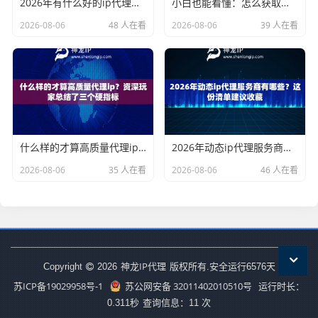
2026年有什么好的ip代理软件？亲测后我只推荐这几个
小白也能看懂：怎么获取代理ip和端口号，一步步教会你
2026-08-06
48 人在看
2026-08-06
39 人在看
什么样的才算高质量代理ip？资深玩家总结了三个硬指标
2026年动态ip代理服务商有哪些？这份清单建议收藏
2026-08-06
35 人在看
2026-08-06
46 人在看
神龙IP代理
Copyright
2026
版权所有.安全运行
6576
天
苏ICP备19029958号-1
苏公网安备 32011402010510号
运行时长：
0.311秒
查询信息：11 次