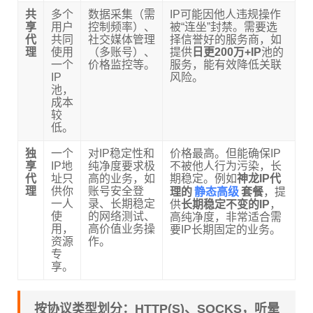
共
多个
数据采集（需
IP可能因他人违规操作
享
用户
控制频率）、
被“连坐”封禁。需要选
代
共同
社交媒体管理
择信誉好的服务商，如
理
使用
（多账号）、
提供
日更200万+IP
池的
一个
价格监控等。
服务，能有效降低关联
IP
风险。
池，
成本
较
低。
独
一个
对IP稳定性和
价格最高。但能确保IP
享
IP地
纯净度要求极
不被他人行为污染，长
代
址只
高的业务，如
期稳定。例如
神龙IP代
静态高级
理
供你
账号安全登
理的
套餐
，提
一人
录、长期稳定
供
长期稳定不变的IP
，
使
的网络测试、
高纯净度，非常适合需
用，
高价值业务操
要IP长期固定的业务。
资源
作。
专
享。
按协议类型划分：HTTP(S)、SOCKS，听晕