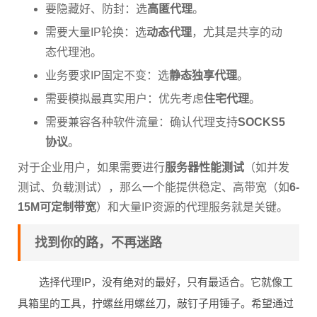
要隐藏好、防封：选
高匿代理
。
需要大量IP轮换：选
动态代理
，尤其是共享的动
态代理池。
业务要求IP固定不变：选
静态独享代理
。
需要模拟最真实用户：优先考虑
住宅代理
。
需要兼容各种软件流量：确认代理支持
SOCKS5
协议
。
对于企业用户，如果需要进行
服务器性能测试
（如并发
测试、负载测试），那么一个能提供稳定、高带宽（如
6-
15M可定制带宽
）和大量IP资源的代理服务就是关键。
找到你的路，不再迷路
选择代理IP，没有绝对的最好，只有最适合。它就像工
具箱里的工具，拧螺丝用螺丝刀，敲钉子用锤子。希望通过