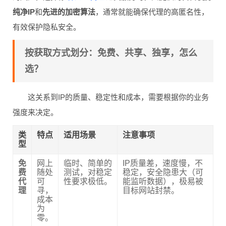
纯净IP
和
先进的加密算法
，通常就能确保代理的高匿名性，
有效保护隐私安全。
按获取方式划分：免费、共享、独享，怎么
选？
这关系到IP的质量、稳定性和成本，需要根据你的业务
强度来决定。
类
特点
适用场景
注意事项
型
免
网上
临时、简单的
IP质量差，速度慢，不
费
随处
测试，对稳定
稳定，安全隐患大（可
代
可
性要求极低。
能监听数据），极易被
理
寻，
目标网站封禁。
成本
为
零。