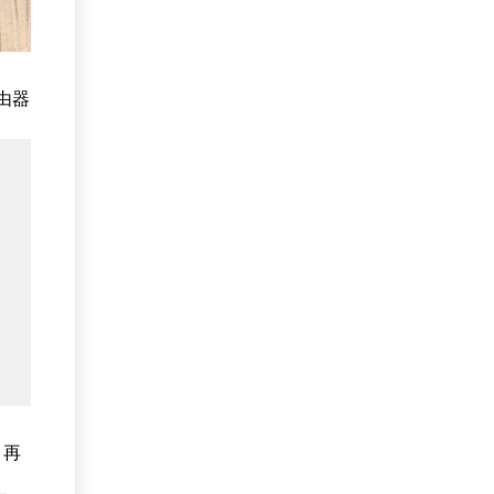
由器
。再