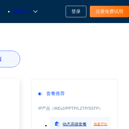
表
帮助中心
登录
注册免费试用
绍
套餐推荐
IP产品（IKEv2/PPTP/L2TP/SSTP）
动态高级套餐
海量节点