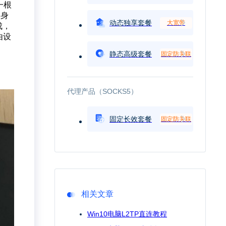
一根
本身
动态独享套餐
大宽带
成，
由设
静态高级套餐
固定防关联
代理产品（SOCKS5）
固定长效套餐
固定防关联
相关文章
Win10电脑L2TP直连教程