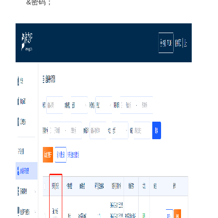
&
密码
；