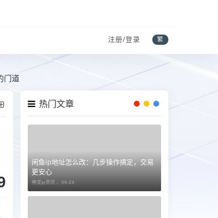
注册/登录
繁
的门道
热门文章
闲鱼ip地址怎么改：几步操作搞定，交易
更安心
9
神龙ip资讯 ，
09-24