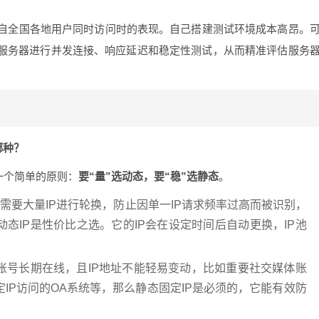
自全国各地用户同时访问时的表现。自己搭建测试环境成本高昂。
对服务器进行并发连接、响应延迟和稳定性测试，从而精准评估服务
哪种？
一个简单的原则：
要“量”选动态，要“稳”选静态
。
需要大量IP进行轮换，防止因单一IP请求频率过高而被识别，
态IP是性价比之选。它的IP会在设定时间后自动更换，IP池
账号长期在线，且IP地址不能轻易变动，比如重要社交媒体账
IP访问的OA系统等，那么静态固定IP是必须的，它能有效防
。