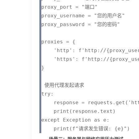
proxy_port = "端口"

proxy_username = "您的用户名"

proxy_password = "您的密码"

proxies = {

    'http': f'http://{proxy_use
    'https': f'http://{proxy_us
}

 使用代理发起请求

try:

    response = requests.get('h
    print(response.text)

except Exception as e:

    print(f"请求发生错误: {e}")