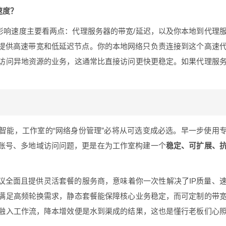
速度？
影响速度主要看两点：代理服务器的带宽/延迟，以及你本地到代理
提供高速带宽和低延迟节点。你的本地网络只负责连接到这个高速
访问异地资源的业务，这通常比直接访问更快更稳定。如果代理服
智能，工作室的“网络身份管理”必将从可选变成必选。早一步使用
多账号、多地域访问问题，更是在为工作室构建一个
稳定、可扩展、
协议全面且提供灵活套餐的服务商，意味着你一次性解决了IP质量、
满足高频轮换需求，静态套餐能保障核心业务稳定，而可定制的带
融入工作流，降本增效便是水到渠成的结果，这也是懂行老板们心