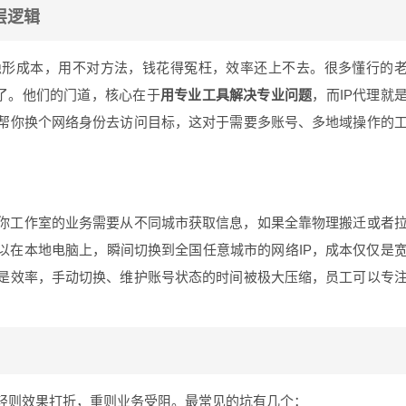
层逻辑
隐形成本，用不对方法，钱花得冤枉，效率还上不去。很多懂行的
”了。他们的门道，核心在于
用专业工具解决专业问题
，而IP代理就
帮你换个网络身份去访问目标，这对于需要多账号、多地域操作的
你工作室的业务需要从不同城市获取信息，如果全靠物理搬迁或者
以在本地电脑上，瞬间切换到全国任意城市的网络IP，成本仅仅是
是效率，手动切换、维护账号状态的时间被极大压缩，员工可以专
轻则效果打折，重则业务受阻。最常见的坑有几个：