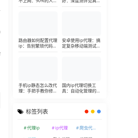
不上网：90%的人踩
好：深度测评见真
过这个坑，一招修复
章，帮你把钱花在刀
号
刃上的硬核避坑指南
中
路由器如何配置代理
安卓使用ip代理：搞
ip：告别繁琐代码，
定复杂移动端测试环
详解底层配置逻辑
境的超详细配置手册
需
，
手机ip静态怎么改代
国内ip代理切换工
理：手把手教你修改
具：自动化管理的效
手机代理设置
率利器，让你彻底告
别繁琐的手动配置烦
恼
标签列表
代理ip
ip代理
爬虫代理ip