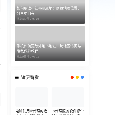
如何更改小红书ip属地：隐藏地理位置，
分享更自在
老
神龙ip资讯 ，
09-24
是
工
手机如何更改外地ip地址：跨地区访问与
隐私保护教程
神龙ip资讯 ，
06-16
拉
宽
随便看看
注
电脑使用IP代理的连
ip代理服务软件哪个