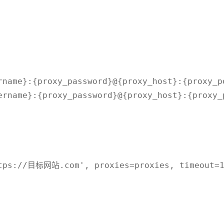
rname}:{proxy_password}@{proxy_host}:{proxy_po
ername}:{proxy_password}@{proxy_host}:{proxy_p
ttps://目标网站.com', proxies=proxies, timeout=1