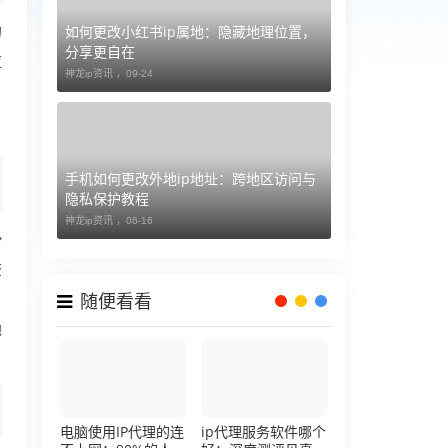
如何更改小红书ip属地：隐藏地理位置，
的
分享更自在
应
神龙ip资讯 ，
09-24
手机如何更改外地ip地址：跨地区访问与
隐私保护教程
神龙ip资讯 ，
06-16
身
查
。
随便看看
地
电脑使用IP代理的连
ip代理服务软件哪个