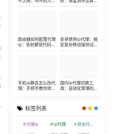
不上网：90%的人踩
好：深度测评见真
过这个坑，一招修复
章，帮你把钱花在刀
刃上的硬核避坑指南
差
交
路由器如何配置代理
安卓使用ip代理：搞
ip：告别繁琐代码，
定复杂移动端测试环
站
详解底层配置逻辑
境的超详细配置手册
提
全
手机ip静态怎么改代
国内ip代理切换工
同
理：手把手教你修改
具：自动化管理的效
手机代理设置
率利器，让你彻底告
别繁琐的手动配置烦
恼
会
标签列表
、
代理ip
ip代理
爬虫代理ip