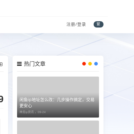
注册/登录
繁
热门文章
9
闲鱼ip地址怎么改：几步操作搞定，交易
更安心
神龙ip资讯 ，
09-24