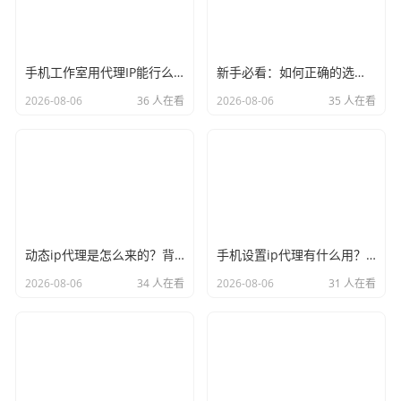
手机工作室用代理IP能行么？过来人的经验告诉你答案
新手必看：如何正确的选择代理ip软件，别再交智商税了
2026-08-06
36 人在看
2026-08-06
35 人在看
动态ip代理是怎么来的？背后的原理比你想象的精彩
手机设置ip代理有什么用？不只是改定位那么简单
2026-08-06
34 人在看
2026-08-06
31 人在看