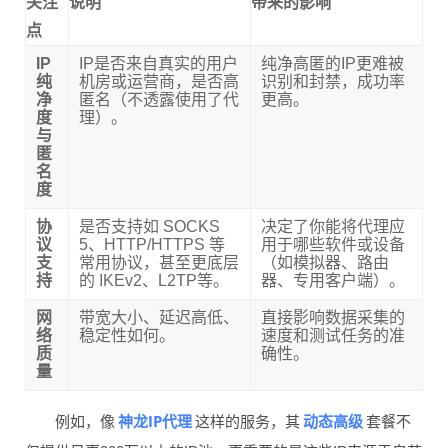
关注
说明
带来的影响
点
IP
IP是否来自真实的用户
纯净高匿的IP更难被
纯
机房或运营商，是否高
识别和封禁，成功率
净
匿名（不透露使用了代
更高。
度
理）。
与
匿
名
度
协
是否支持如 SOCKS
决定了你能将代理应
议
5、HTTP/HTTPS 等
用于哪些软件或设备
支
常用协议，甚至更底层
（如模拟器、路由
持
的 IKEv2、L2TP等。
器、专用客户端）。
网
带宽大小、延迟高低、
直接影响数据采集的
络
稳定性如何。
速度和测试任务的准
质
确性。
量
神龙IP代理
动态高级
例如，像
这样的服务，其
套餐不