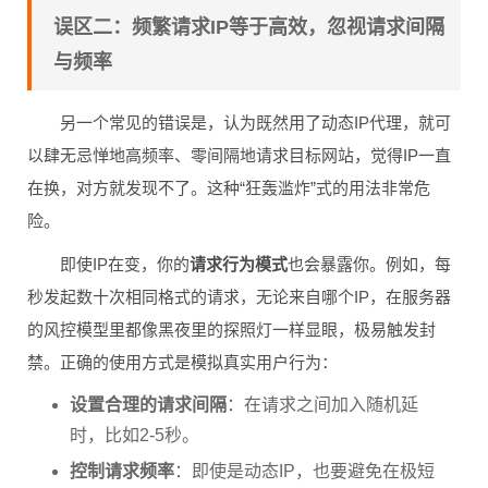
误区二：频繁请求IP等于高效，忽视请求间隔
与频率
另一个常见的错误是，认为既然用了动态IP代理，就可
以肆无忌惮地高频率、零间隔地请求目标网站，觉得IP一直
在换，对方就发现不了。这种“狂轰滥炸”式的用法非常危
险。
即使IP在变，你的
请求行为模式
也会暴露你。例如，每
秒发起数十次相同格式的请求，无论来自哪个IP，在服务器
的风控模型里都像黑夜里的探照灯一样显眼，极易触发封
禁。正确的使用方式是模拟真实用户行为：
设置合理的请求间隔
：在请求之间加入随机延
时，比如2-5秒。
控制请求频率
：即使是动态IP，也要避免在极短