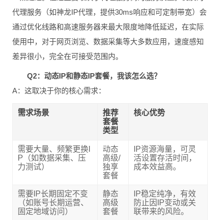
代理服务（如神龙IP代理，提供30ms响应和可定制带宽）会
通过优化线路和高速服务器来最大限度地降低延迟，在实际
使用中，对于网页浏览、数据采集等大多数应用，速度感知
差异很小，完全在可接受范围内。
Q2：动态IP和静态IP套餐，我该怎么选？
A：这取决于你的核心需求：
需求场景
推荐
核心优势
套餐
类型
需要大量、频繁更换I
动态
IP资源海量，可灵
P（如数据采集、压
高级/
活设置存活时间，
力测试）
独享
成本效益高。
套餐
需要IP长期固定不变
静态
IP稳定纯净，有效
（如账号长期运营、
高级
防止因IP变动或关
固定地域访问）
套餐
联带来的风险。