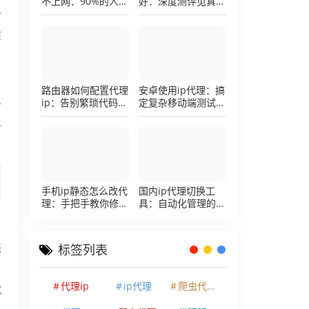
不上网：90%的人踩
好：深度测评见真
过这个坑，一招修复
章，帮你把钱花在刀
看
刃上的硬核避坑指南
E
名
路由器如何配置代理
安卓使用ip代理：搞
ip：告别繁琐代码，
定复杂移动端测试环
看
详解底层配置逻辑
境的超详细配置手册
于
手机ip静态怎么改代
国内ip代理切换工
理：手把手教你修改
具：自动化管理的效
手机代理设置
率利器，让你彻底告
别繁琐的手动配置烦
恼
来
标签列表
，
代理ip
ip代理
爬虫代理ip
就