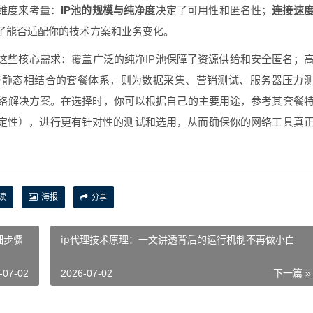
维度来考量：
IP池的规模与纯净度
决定了可用性和匿名性；
连接速
了能否适配你的技术方案和业务变化。
这些核心需求：覆盖广泛的纯净IP池保障了资源供给和安全匿名；
与静态相结合的套餐体系，则为数据采集、营销测试、服务器压力
络解决方案。在选择时，你可以根据自己的主要用途，参考其套餐
稳定性），进行更有针对性的测试和选用，从而确保你的网络工具真
读
海报
分享
细步骤
ip代理技术原理：一文讲透背后的运行机制不再做小白
-07-02
2026-07-02
下一篇 »