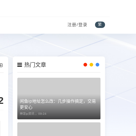
注册/登录
繁
热门文章
2
闲鱼ip地址怎么改：几步操作搞定，交易
更安心
神龙ip资讯 ，
09-24