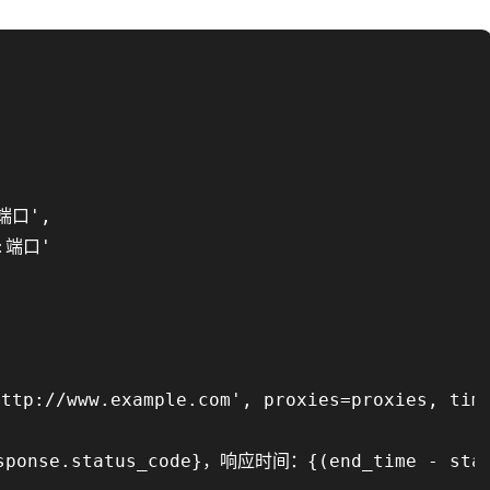
端口',

:端口'

ttp://www.example.com', proxies=proxies, time
nse.status_code}，响应时间：{(end_time - start