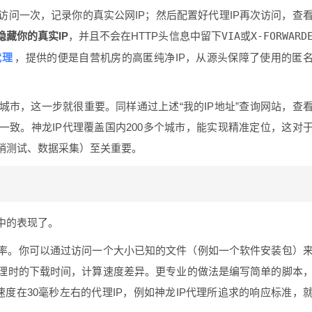
问一次，记录你的真实公网IP；然后配置好代理IP再次访问，查
隐藏你的真实IP
，并且不会在HTTP头信息中留下
VIA
或
X-FORWARD
代理
，提供的便是自营机房的高匿纯净IP，从源头保障了使用的匿
定城市，这一步就很重要。同样通过上述“我的IP地址”查询网站，查
一致。神龙IP代理覆盖国内200多个城市，能实现精准定位，这对
销测试、数据采集）至关重要。
中的表现了。
效率。你可以通过访问一个大小已知的文件（例如一个软件安装包）
理时的下载时间，计算速度差异。更专业的做法是编写简单的脚本
速度在30毫秒左右的代理IP，例如神龙IP代理所追求的响应标准，