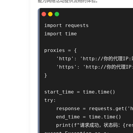
能为网络活动提供流畅的体验。
import requests

import time

proxies = {

    'http': 'http://你的代理IP:
    'https': 'http://你的代理IP
}

start_time = time.time()

try:

    response = requests.get('h
    end_time = time.time()

    print(f"请求成功，状态码：{respo