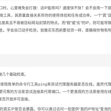
口时，心里难免会打鼓：这IP能用吗？速度快不快？会不会用一下
络工具，其质量直接关系到你的使用体验和任务成功率。一个“真”
名度高且不易被目标网站封禁的特点。而“假”或“劣”的IP，则可能导
息。学会自己动手检测，就像买东西前要验货一样，是确保你物有
做几个基础检查。
以使用简单的命令行工具
ping
来测试代理服务器是否在线。虽然代
更可靠的方法是尝试连接其代理端口。一个更直观的方法是使用在
是否开放并可连接。
的真实IP是否会暴露。你可以通过访问一些提供“我的IP地址”查询