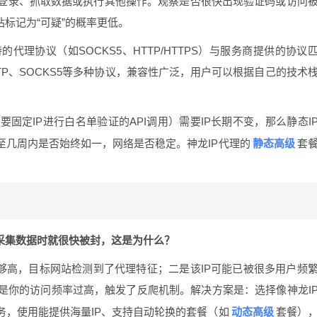
登录、抓取数据或执行其他操作。观察是否很快出现验证码或访问
站标记为“可疑”的概率更低。
代理协议（如SOCKS5、HTTP/HTTPS）与服务商提供的协议
、SSTP、SOCKS5等多种协议，兼容性广泛，用户可以根据自己的技术
固定IP进行白名单验证的API调用）需要IP长期不变，那么静态I
静态高级
至几周内是否始终如一，网络是否稳定。神龙IP代理的
套
际采集数据时就很快被封，这是为什么？
够高，目标网站检测到了代理特征；二是该IP可能已被很多用户频
是你的访问频率过高，触发了反爬机制。解决方案是：选择像神龙I
动态高级
务，使用能提供海量IP、支持自动轮换的套餐（如
套餐）