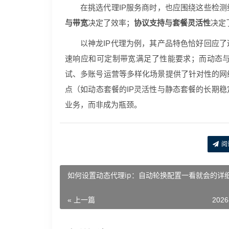
在挑选代理IP服务商时，也应围绕这些检测
与带宽
决定了效率；
协议支持与套餐灵活性
决定
以神龙IP代理为例，其产品特色恰好回应了
速响应和可定制带宽满足了性能要求；而动态
试、多账号运营等多样化场景提供了针对性的网
点（如动态套餐的IP灵活性与静态套餐的长期
业务，而非成为瓶颈。
阅
如何设置动态代理ip：自动轮换配置一看就会的详
« 上一篇
2026