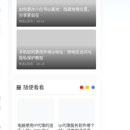
如何更改小红书ip属地：隐藏地理位置，
就
分享更自在
且
神龙ip资讯 ，
09-24
致
所
手机如何更改外地ip地址：跨地区访问与
隐私保护教程
神龙ip资讯 ，
06-16
随便看看
理
线
电脑使用IP代理的连
ip代理服务软件哪个
的