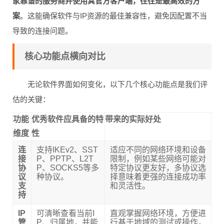
家靠谱的服务商并使用其官方客户端，往往是最高效的方
案
。这能确保软件与IP资源的最佳兼容性，避免因配置不当
导致的连接问题。
核心功能点横向对比
无论软件界面如何变化，以下几个核心功能点是我们评
估的关键：
功能
优秀软件应具备的特
带来的实际好处
维度
性
连
支持IKEv2、SST
适应不同的网络环境和设备
接
P、PPTP、L2T
限制，例如某些网络可能对
协
P、SOCKS5等多
特定协议更友好，多协议选
议
种协议。
择意味着更强的连接成功率
支
和灵活性。
持
IP
可清晰查看当前I
直观掌握网络环境，方便进
管
P、归属地，并能
行基于地域的测试或操作，