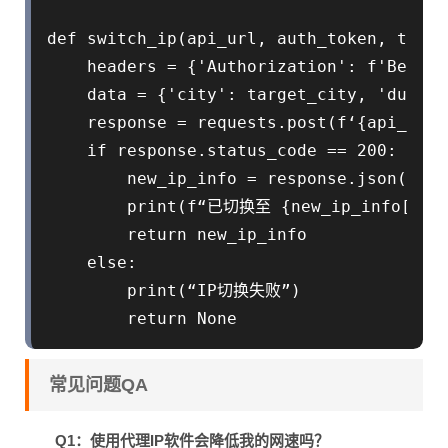
def switch_ip(api_url, auth_token, targe
    headers = {'Authorization': f'Bearer
    data = {'city': target_city, 'dur
    response = requests.post(f‘{api_url}
    if response.status_code == 200:

        new_ip_info = response.json()

        print(f“已切换至 {new_ip_info[‘city
        return new_ip_info

    else:

        print(“IP切换失败”)

常见问题QA
Q1：使用代理IP软件会降低我的网速吗？