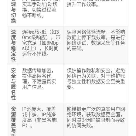
理
实现手动/自动切
提升工作效率。
与
换，切换过程流
切
畅不断线。
换
速
连接延迟低（如3
保障网络体验流畅，不影响
度
0ms级响应），带
数据上传下载效率，是进行
与
宽充足（如6Mbp
网络测试、数据采集等任务
稳
s以上），长时间
的基础。
定
运行不掉线。
性
安
数据传输加密，
保护操作隐私和安全，避免
全
提供高匿名代
网络行为关联，对于维护账
与
理，不泄露真实
号独立性和数据安全至关重
匿
用户信息。
要。
名
性
资
IP池庞大，覆盖
能模拟更广泛的真实用户网
源
城市多，IP纯净
络环境，获取数据更全面，
覆
度高（非黑名单I
同时减少因IP被限制而导致
盖
P）。
的访问失败。
与