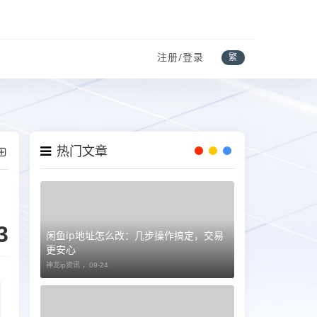
注册/登录
繁
热门文章
3
闲鱼ip地址怎么改：几步操作搞定，交易
更安心
神龙ip资讯 ，
09-24