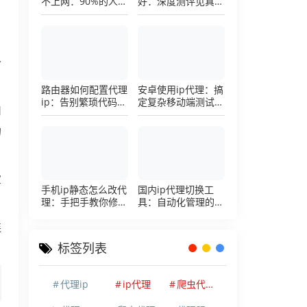
不上网：90%的人踩
好：深度测评见真
过这个坑，一招修复
章，帮你把钱花在刀
刃上的硬核避坑指南
，
分
路由器如何配置代理
安卓使用ip代理：搞
ip：告别繁琐代码，
定复杂移动端测试环
用
详解底层配置逻辑
境的超详细配置手册
的
宣
手机ip静态怎么改代
国内ip代理切换工
理：手把手教你修改
具：自动化管理的效
手机代理设置
率利器，让你彻底告
别繁琐的手动配置烦
连
恼
标签列表
代理ip
ip代理
爬虫代理ip