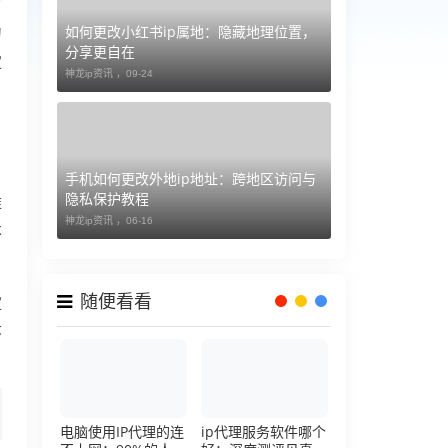
如何更改小红书ip属地：隐藏地理位置，
为
分享更自在
定
神龙ip资讯 ，
09-24
，
手机如何更改外地ip地址：跨地区访问与
隐私保护教程
维
神龙ip资讯 ，
06-16
不
随便看看
定
环
电脑使用IP代理的连
ip代理服务软件哪个