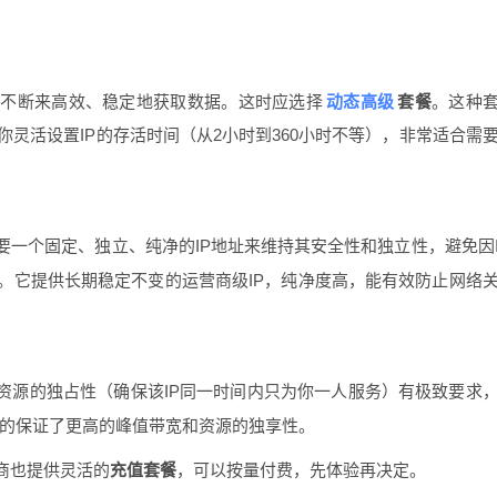
动态高级
序不断来高效、稳定地获取数据。这时应选择
套餐
。这种
许你灵活设置IP的存活时间（从2小时到360小时不等），非常适合需
一个固定、独立、纯净的IP地址来维持其安全性和独立性，避免因
。它提供长期稳定不变的运营商级IP，纯净度高，能有效防止网络
资源的独占性（确保该IP同一时间内只为你一人服务）有极致要求
性的保证了更高的峰值带宽和资源的独享性。
商也提供灵活的
充值套餐
，可以按量付费，先体验再决定。