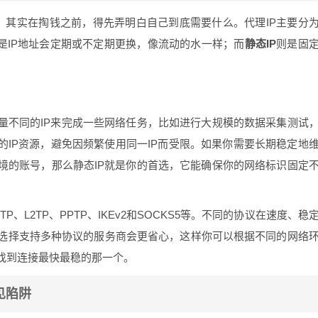
”，其实在掏钱之前，得先弄明白自己到底需要什么。代理IP主要分
是IP地址会定期或不定期更换，像流动的水一样；而
静态IP
则是固
量不同的IP来完成一些网络任务，比如进行大规模的数据采集测试
的IP资源，避免因频繁使用同一IP而受限。如果你需要长期稳定地
境的账号，那么静态IP就是你的首选，它能确保你的网络标识固定
、L2TP、PPTP、IKEv2和SOCKS5等。不同的协议在速度、稳
选择支持多种协议的服务商会更省心，这样你可以根据不同的网络
找到连接最快最稳的那一个。
见陷阱