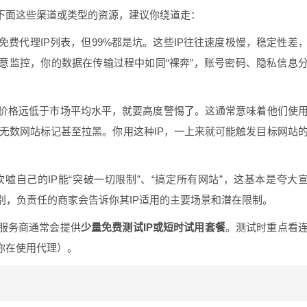
。下面这些渠道或类型的资源，建议你绕道走：
免费代理IP列表，但99%都是坑。这些IP往往速度极慢，稳定性差
意监控，你的数据在传输过程中如同“裸奔”，账号密码、隐私信息
价格远低于市场平均水平，就要高度警惕了。这通常意味着他们使
已经被无数网站标记甚至拉黑。你用这种IP，一上来就可能触发目标网站
嘘自己的IP能“突破一切限制”、“搞定所有网站”，这基本是夸大
别，负责任的商家会告诉你其IP适用的主要场景和潜在限制。
服务商通常会提供
少量免费测试IP或短时试用套餐
。测试时重点看
你在使用代理）。
？