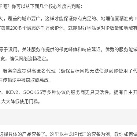
么样呢？你可以从下面几个核心维度去判断：
够大，覆盖的城市要广，这样才能保证你有充足的、地理位置精准的I
覆盖200多个城市的千万级IP池，就能很好地满足对IP数量和地域
等于没用。关注服务商提供的带宽峰值和响应延迟。优秀的服务能
制带宽，确保网络流畅稳定。
。服务商应提供高匿名代理（确保目标网站无法侦测到你使用了
在传输途中被窃取或篡改。
TP、IKEv2、SOCKS5等多种协议的服务商更具灵活性。拥有自主
，大大降低使用门槛。
选择具体的产品套餐了。这里以神龙IP代理的套餐为例，教你如何