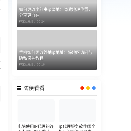
如何更改小红书ip属地：隐藏地理位置，
并
分享更自在
神龙ip资讯 ，
09-24
手机如何更改外地ip地址：跨地区访问与
隐私保护教程
络
神龙ip资讯 ，
06-16
前
随便看看
理
电脑使用IP代理的连
ip代理服务软件哪个
的