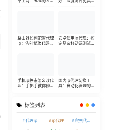
不上网：90%的人踩
好：深度测评见真
过这个坑，一招修复
章，帮你把钱花在刀
更
刃上的硬核避坑指南
P
路由器如何配置代理
安卓使用ip代理：搞
ip：告别繁琐代码，
定复杂移动端测试环
详解底层配置逻辑
境的超详细配置手册
网
手机ip静态怎么改代
国内ip代理切换工
理：手把手教你修改
具：自动化管理的效
名
手机代理设置
率利器，让你彻底告
别繁琐的手动配置烦
恼
标签列表
选
代理ip
ip代理
爬虫代理ip