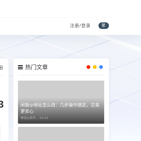
注册/登录
繁
热门文章
3
闲鱼ip地址怎么改：几步操作搞定，交易
更安心
神龙ip资讯 ，
09-24