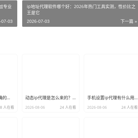
法加专业
ip地址代理软件哪个好：2026年热门工具实测，性价比之
王是它
-07-03
2026-07-03
下一篇 »
新手必看：如何正确的选择代理ip软件，别再交智商税了
动态ip代理是怎么来的？背后的原理比你想象的精彩
手机设置ip代理有什么用？不只是改定位那么简单
28 人在看
2026-08-06
24 人在看
2026-08-06
24 人在看