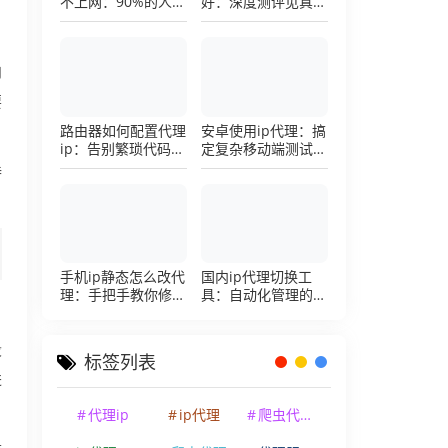
不上网：90%的人踩
好：深度测评见真
。
过这个坑，一招修复
章，帮你把钱花在刀
刃上的硬核避坑指南
向
要
路由器如何配置代理
安卓使用ip代理：搞
ip：告别繁琐代码，
定复杂移动端测试环
详解底层配置逻辑
境的超详细配置手册
特
手机ip静态怎么改代
国内ip代理切换工
理：手把手教你修改
具：自动化管理的效
手机代理设置
率利器，让你彻底告
别繁琐的手动配置烦
恼
段
标签列表
进
代理ip
ip代理
爬虫代理ip