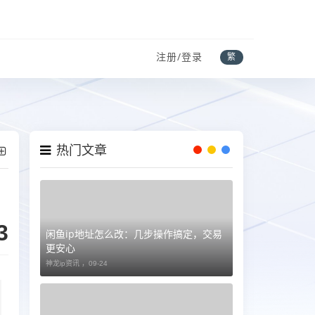
注册/登录
繁
热门文章
3
闲鱼ip地址怎么改：几步操作搞定，交易
更安心
神龙ip资讯 ，
09-24