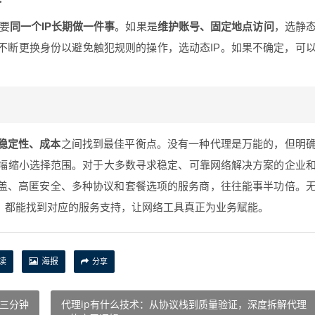
要
同一个IP长期做一件事
。如果是
维护账号、固定地点访问
，选静
不断更换身份以避免触犯规则的操作，选动态IP。如果不确定，可
稳定性、成本
之间找到最佳平衡点。没有一种代理是万能的，但明
幅缩小选择范围。对于大多数寻求稳定、可靠网络解决方案的企业
盖、高匿安全、多种协议和套餐选项的服务商，往往能事半功倍。
P，都能找到对应的服务支持，让网络工具真正为业务赋能。
读
海报
分享
，三分钟
代理ip有什么技术：从协议栈到质量验证，深度拆解代理