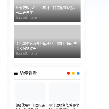
如何更改小红书ip属地：隐藏地理位置，
中
分享更自在
回
神龙ip资讯 ，
09-24
能
手机如何更改外地ip地址：跨地区访问与
隐私保护教程
神龙ip资讯 ，
06-16
随便看看
-
内
电脑使用IP代理的连
ip代理服务软件哪个