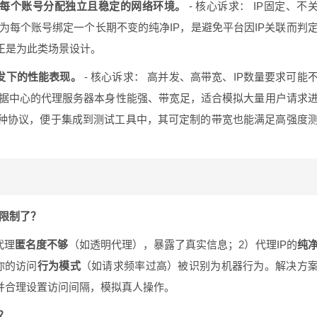
为每个账号分配独立且稳定的网络环境。
- 核心诉求： IP固定、不
为每个账号绑定一个长期不变的纯净IP，是避免平台因IP关联而判
正是为此类场景设计。
发下的性能表现。
- 核心诉求： 高并发、高带宽、IP数量要求可能
据中心的代理服务器本身性能强、带宽足，适合模拟大量用户请求
多种协议，便于集成到测试工具中，其可定制的带宽也能满足高强度
被限制了？
代理
匿名度不够
（如透明代理），暴露了真实信息；2）代理IP的
纯
你的访问
行为模式
（如请求频率过高）被识别为机器行为。解决方
，并合理设置访问间隔，模拟真人操作。
？