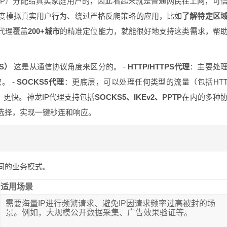
ISP）分配给真实家庭用户的，因此看起来就是普通网民在上网，可
度模拟真实用户行为、绕过严格反爬策略的应用，比如
了解特定区
P代理覆盖
200+城市
的精准定位能力，就能很好地支持这类需求，帮
PS）
这是从通信协议角度来区分的。 -
HTTP/HTTPS代理
：主要处
。 -
SOCKS5代理
：更底层，可以处理任何类型的流量（包括HT
、更快。神龙IP代理支持包括
SOCKS5、IKEv2、PPTP
在内的多种
选择，实现一键秒连和响应。
同的业务模式。
适用场景
需要海量IP进行频繁请求、避免IP因请求频率过高被封的场
景。例如，大规模公开数据采集、广告效果验证等。