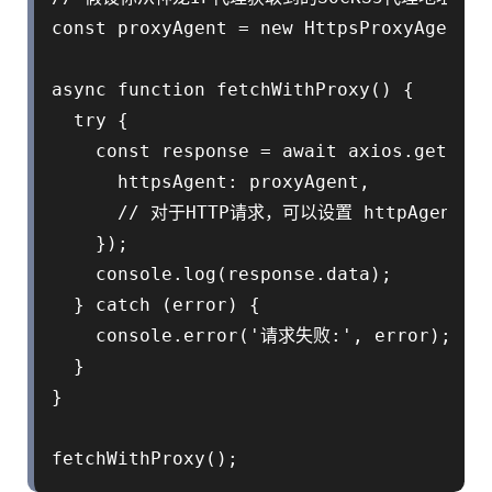
const proxyAgent = new HttpsProxyAgent('
async function fetchWithProxy() {

  try {

    const response = await axios.get('ht
      httpsAgent: proxyAgent,

      // 对于HTTP请求，可以设置 httpAgent: pr
    });

    console.log(response.data);

  } catch (error) {

    console.error('请求失败:', error);

  }

}
