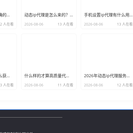
新手必看：如何正确的选择代理ip软件，别再交智商税了
动态ip代理是怎么来的？背后的原理比你想象的精彩
手机设置ip代理有什么用？不只是改定位那么简单
12 人在看
2026-08-06
13 人在看
2026-08-06
13 人在看
小白也能看懂：怎么获取代理ip和端口号，一步步教会你
什么样的才算高质量代理ip？资深玩家总结了三个硬指标
2026年动态ip代理服务商有哪些？这份清单建议收藏
13 人在看
2026-08-06
11 人在看
2026-08-06
12 人在看