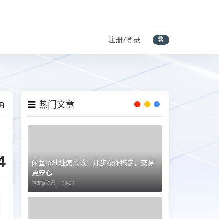
注册/登录
繁
热门文章
4
闲鱼ip地址怎么改：几步操作搞定，交易
更安心
神龙ip资讯 ，
09-24