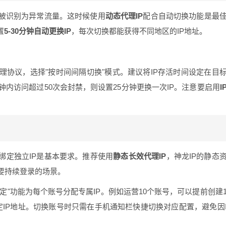
被识别为异常流量。这时候使用
动态代理IP
配合自动切换功能是最
置
5-30分钟自动更换IP
，每次切换都能获得不同地区的IP地址。
代理协议，选择"按时间间隔切换"模式。建议将IP存活时间设定在目
钟内访问超过50次会封禁，则设置25分钟更换一次IP。注意要启用
I
绑定独立IP是基本要求。推荐使用
静态长效代理IP
，神龙IP的静态
需要持续登录的场景。
定"功能为每个账号分配专属IP。例如运营10个账号，可以提前创建
IP地址。切换账号时只需在手机通知栏快捷切换对应配置，避免因