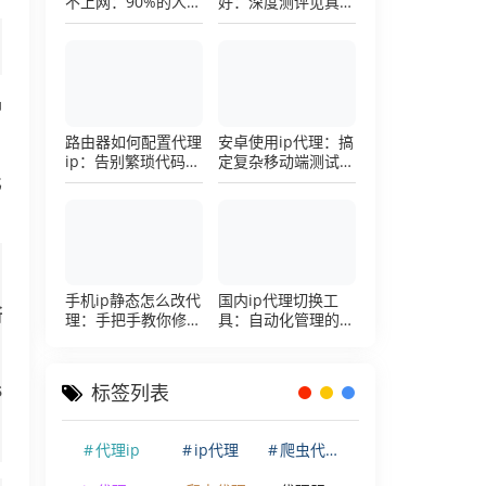
不上网：90%的人踩
好：深度测评见真
过这个坑，一招修复
章，帮你把钱花在刀
刃上的硬核避坑指南
神
路由器如何配置代理
安卓使用ip代理：搞
ip：告别繁琐代码，
定复杂移动端测试环
详解底层配置逻辑
境的超详细配置手册
比
手机ip静态怎么改代
国内ip代理切换工
断
理：手把手教你修改
具：自动化管理的效
手机代理设置
率利器，让你彻底告
别繁琐的手动配置烦
恼
S
标签列表
代理ip
ip代理
爬虫代理ip