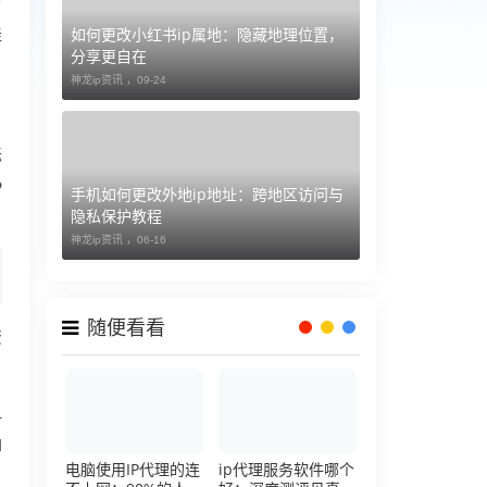
如何更改小红书ip属地：隐藏地理位置，
佳
分享更自在
神龙ip资讯 ，
09-24
标
P
手机如何更改外地ip地址：跨地区访问与
隐私保护教程
神龙ip资讯 ，
06-16
随便看看
资
1
I
电脑使用IP代理的连
ip代理服务软件哪个