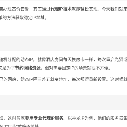
营商办理高价套餐，其实通过
代理IP技术
就能轻松实现。今天我们就
的方法获取稳定IP地址。
随机分配的动态IP。就像酒店房间每天换房卡一样，每次重启光猫
来是为了
节约网络资源
，但对需要固定IP的场景就很不方便。
己的网站，动态IP隔三差五就变地址，每次都得重新设置。这时候
烦，这时候就要用
专业代理IP服务
。以神龙IP为例，他们的服务器
IP"包装"成静态地址。