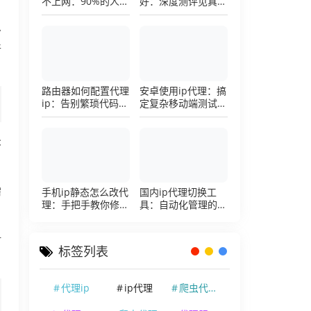
不上网：90%的人踩
好：深度测评见真
过这个坑，一招修复
章，帮你把钱花在刀
刃上的硬核避坑指南
么
件
路由器如何配置代理
安卓使用ip代理：搞
ip：告别繁琐代码，
定复杂移动端测试环
详解底层配置逻辑
境的超详细配置手册
C
手机ip静态怎么改代
国内ip代理切换工
需
理：手把手教你修改
具：自动化管理的效
手机代理设置
率利器，让你彻底告
别繁琐的手动配置烦
时
恼
标签列表
代理ip
ip代理
爬虫代理ip