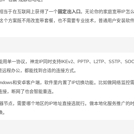
，相当于在互联网上获得了一个
固定出入口
。无论你的家庭宽带IP怎
这个方案既不用改宽带套餐，也不需要专业技术，普通用户安装软
单一协议，神龙IP同时支持IKEv2、PPTP、L2TP、SSTP、SO
是远程办公，都能找到合适的连接方式。
ndows和安卓客户端，软件里内置了IP切换功能。比如做网络监控
连接，断网了也会智能重连。
器节点，需要哪个地区的IP地址直接选就行。做本地化服务推广的
换。