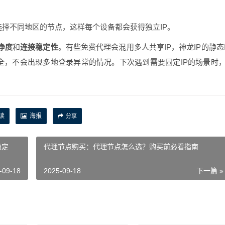
择不同地区的节点，这样每个设备都会获得独立IP。
纯净度
和
连接稳定性
。有些免费代理会混用多人共享IP，神龙IP的静态
全，不会出现多地登录异常的情况。下次遇到需要固定IP的场景时
读
海报
分享
稳定
代理节点购买：代理节点怎么选？购买前必看指南
-09-18
2025-09-18
下一篇 »