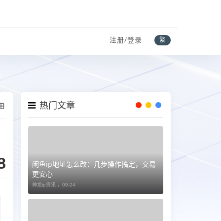
注册/登录
繁
热门文章
8
闲鱼ip地址怎么改：几步操作搞定，交易
更安心
神龙ip资讯 ，
09-24