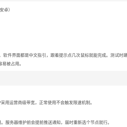
/安卓）
。软件界面都是中文指引，跟着提示点几次鼠标就能完成。测试时
容易被占用。
P采用运营商级带宽，正常使用不会触发限速机制。
用。服务器维护前会提前推送通知，届时重新选个节点就行。