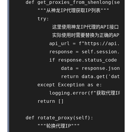
    def get_proxies_from_shenlong(self):

        """从神龙IP代理获取IP列表"""

        try:

             这里使用神龙IP代理的API接口

             实际使用时需要替换为正确的API地址
            api_url = f"https://api.shen
            response = self.session.get(
            if response.status_code == 20
                data = response.json()

                return data.get('data', [
        except Exception as e:

            logging.error(f"获取代理IP失败:
        return []

    def rotate_proxy(self):

        """轮换代理IP"""
