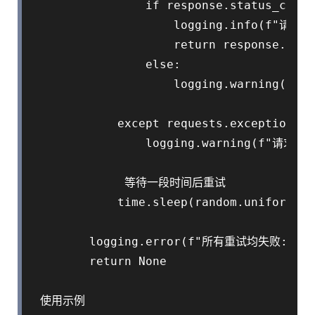
                if response.status_code 
                    logging.info(f"请求
                    return response.text

                else:

                    logging.warning(f"
            except requests.exceptions.R
                logging.warning(f"请求异常
             等待一段时间后重试

            time.sleep(random.uniform(1, 
        logging.error(f"所有重试均失败: {url
        return None

 使用示例
