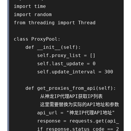
import time

import random

from threading import Thread

class ProxyPool:

    def __init__(self):

        self.proxy_list = []

        self.last_update = 0

        self.update_interval = 300   
    def get_proxies_from_api(self):

         从神龙IP代理API获取IP列表

         这里需要替换为实际的API地址和参数

        api_url = "神龙IP代理API地址"

        response = requests.get(api_url)

        if response.status_code == 200:
