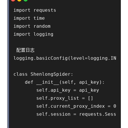
import requests

import time

import random

import logging

 配置日志

logging.basicConfig(level=logging.INFO, 
class ShenlongSpider:

    def __init__(self, api_key):

        self.api_key = api_key

        self.proxy_list = []

        self.current_proxy_index = 0

        self.session = requests.Session()