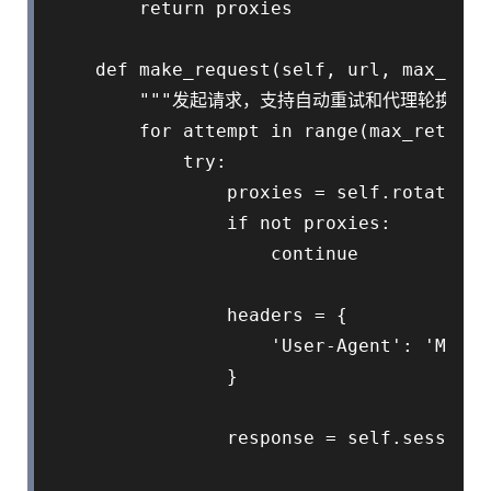
        return proxies

    def make_request(self, url, max_retr
        """发起请求，支持自动重试和代理轮换"""

        for attempt in range(max_retries)
            try:

                proxies = self.rotate_pr
                if not proxies:

                    continue

                headers = {

                    'User-Agent': 'Mozil
                }

                response = self.session.