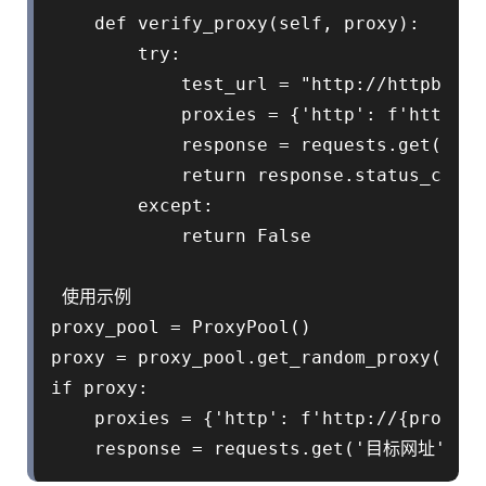
    def verify_proxy(self, proxy):

        try:

            test_url = "http://httpbin.o
            proxies = {'http': f'http://
            response = requests.get(test
            return response.status_code 
        except:

            return False

 使用示例

proxy_pool = ProxyPool()

proxy = proxy_pool.get_random_proxy()

if proxy:

    proxies = {'http': f'http://{proxy}'