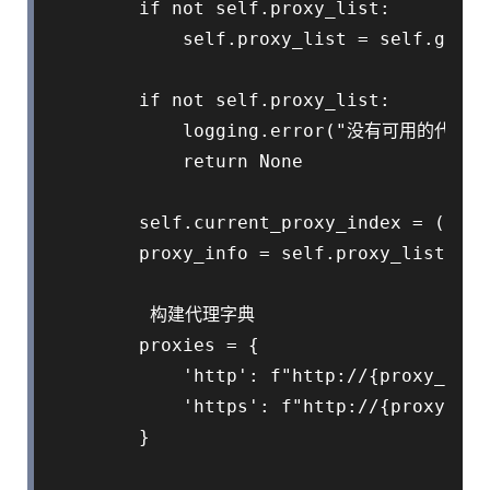
        if not self.proxy_list:

            self.proxy_list = self.get_p
        if not self.proxy_list:

            logging.error("没有可用的代理IP"
            return None

        self.current_proxy_index = (self
        proxy_info = self.proxy_list[sel
         构建代理字典

        proxies = {

            'http': f"http://{proxy_info
            'https': f"http://{proxy_inf
        }
