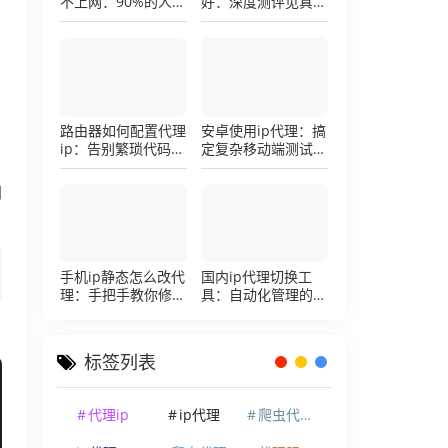
不上网：90%的人踩
好：深度测评见真
过这个坑，一招修复
章，帮你把钱花在刀
刃上的硬核避坑指南
路由器如何配置代理
安卓使用ip代理：搞
ip：告别繁琐代码，
定复杂移动端测试环
详解底层配置逻辑
境的超详细配置手册
网
手机ip静态怎么改代
国内ip代理切换工
理：手把手教你修改
具：自动化管理的效
手机代理设置
率利器，让你彻底告
别繁琐的手动配置烦
恼
标签列表
代理ip
ip代理
爬虫代理ip