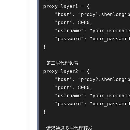
proxy_layer1 = {

    "host": "proxy1.shenlongip
    "port": 8080,

    "username": "your_username
    "password": "your_password
}

 第二层代理设置

proxy_layer2 = {

    "host": "proxy2.shenlongip
    "port": 8080,

    "username": "your_username
    "password": "your_password
}

 请求通过多层代理转发
