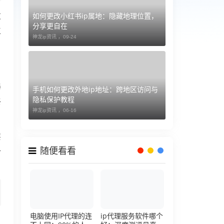
如何更改小红书ip属地：隐藏地理位置，
友
分享更自在
工
神龙ip资讯 ，
09-24
器
手机如何更改外地ip地址：跨地区访问与
隐私保护教程
终
神龙ip资讯 ，
06-16
层
随便看看
合
电脑使用IP代理的连
ip代理服务软件哪个