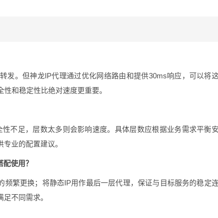
发。但神龙IP代理通过优化网络路由和提供30ms响应，可以将
全性和稳定性比绝对速度更重要。
安全性不足，层数太多则会影响速度。具体层数应根据业务需求平衡
供专业的配置建议。
搭配使用？
P的频繁更换；将静态IP用作最后一层代理，保证与目标服务的稳定
满足不同需求。