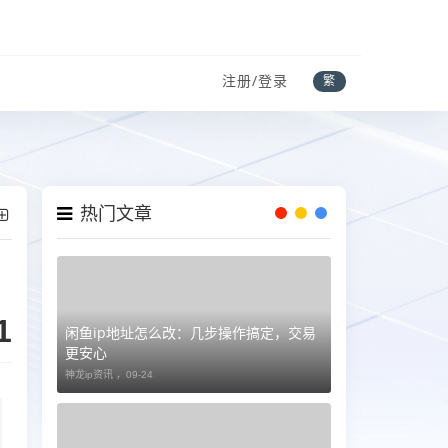
注册/登录
繁
热门文章
1
闲鱼ip地址怎么改：几步操作搞定，交易
更安心
神龙ip资讯 ，
09-24