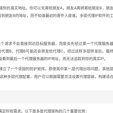
道你的真实地址。你可以先寄给朋友A，朋友A再转寄给朋友B，朋
到朋友B的地址，而不知道最初的寄件人是谁。多层代理IP软件的
这个请求不会直接到达目标服务器，而是会先经过第一个代理服务
给代理B，代理B可能还会转发给代理C，经过这样多层转发后，最
看到最后一个代理服务器的IP地址，而无法追踪到你的真实IP。
建立了一个坚固的防护矩阵。即使其中某一层代理出现问题，其他
这种多层代理配置，用户可以根据需要灵活设置代理层级，构建适
法满足所有需求。以下是多层代理架构的几个重要优势：