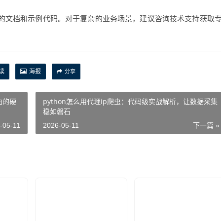
细的文档和示例代码。对于复杂的业务场景，建议咨询技术支持获取
读
海报
分享
由的硬
python怎么用代理ip爬虫：代码级实战解析，让数据采集
稳如磐石
-05-11
2026-05-11
下一篇 »